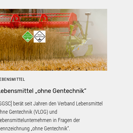
EBENSMITTEL
LEBENSM
Lebensmittel „ohne Gentechnik“
Geric
gente
GGSC] berät seit Jahren den Verband Lebensmittel
2011 ha
hne Gentechnik (VLOG) und
„Honig-
ebensmittelunternehmen in Fragen der
erstritt
ennzeichnung „ohne Gentechnik“.