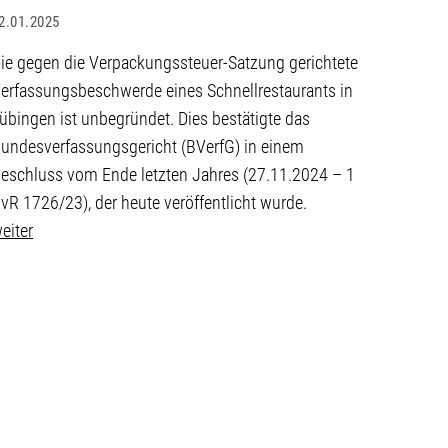
2.01.2025
14.01.20
ie gegen die Verpackungssteuer-Satzung gerichtete
Die auf
erfassungsbeschwerde eines Schnellrestaurants in
genomis
übingen ist unbegründet. Dies bestätigte das
dass Le
undesverfassungsgericht (BVerfG) in einem
zusätzli
eschluss vom Ende letzten Jahres (27.11.2024 – 1
nicht ve
vR 1726/23), der heute veröffentlicht wurde.
zusätzl
eiter
Anforde
weiter