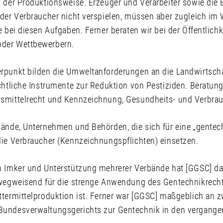
t der Produktionsweise. Erzeuger und Verarbeiter sowie die
 der Verbraucher nicht verspielen, müssen aber zugleich im
e bei diesen Aufgaben. Ferner beraten wir bei der Öffentlich
der Wettbewerbern.
rpunkt bilden die Umweltanforderungen an die Landwirtscha
chtliche Instrumente zur Reduktion von Pestiziden. Beratung
smittelrecht und Kennzeichnung, Gesundheits- und Verbrau
bände, Unternehmen und Behörden, die sich für eine „gentech
die Verbraucher (Kennzeichnungspflichten) einsetzen.
n Imker und Unterstützung mehrerer Verbände hat [GGSC] das
 wegweisend für die strenge Anwendung des Gentechnikrecht
ttermittelproduktion ist. Ferner war [GGSC] maßgeblich an z
undesverwaltungsgerichts zur Gentechnik in den vergangen