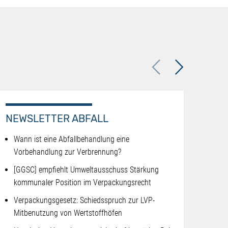
Previous
Next
NEWSLETTER ABFALL
NEW
Wann ist eine Abfallbehandlung eine
Koo
Vorbehandlung zur Verbrennung?
Mit
[GGSC] empfiehlt Umweltausschuss Stärkung
(K)
kommunaler Position im Verpackungsrecht
Ba
Verpackungsgesetz: Schiedsspruch zur LVP-
Bau
Mitbenutzung von Wertstoffhöfen
kei