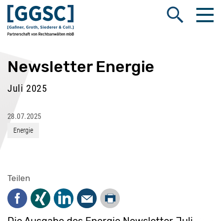
Me
Suche öffnen
Newsletter Energie
Juli 2025
28.07.2025
Energie
Teilen
Drucken
Facebook
Xing
LinkedIn
Mail