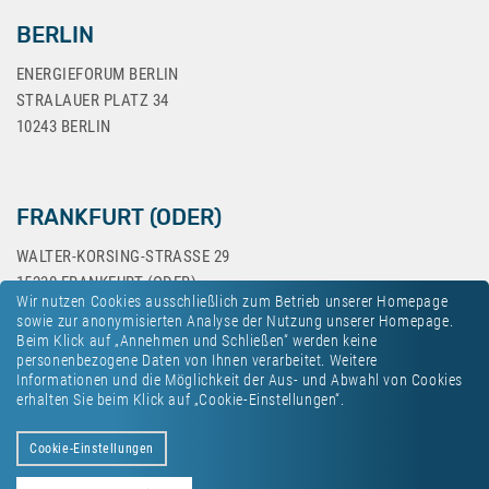
BERLIN
ENERGIEFORUM BERLIN
STRALAUER PLATZ 34
10243 BERLIN
FRANKFURT (ODER)
WALTER-KORSING-STRASSE 29
15230 FRANKFURT (ODER)
Wir nutzen Cookies ausschließlich zum Betrieb unserer Homepage
sowie zur anonymisierten Analyse der Nutzung unserer Homepage.
Beim Klick auf „Annehmen und Schließen“ werden keine
personenbezogene Daten von Ihnen verarbeitet. Weitere
Informationen und die Möglichkeit der Aus- und Abwahl von Cookies
erhalten Sie beim Klick auf „Cookie-Einstellungen“.
Kontakt
Datenschutz
Impressum
Cookie-Einstellungen