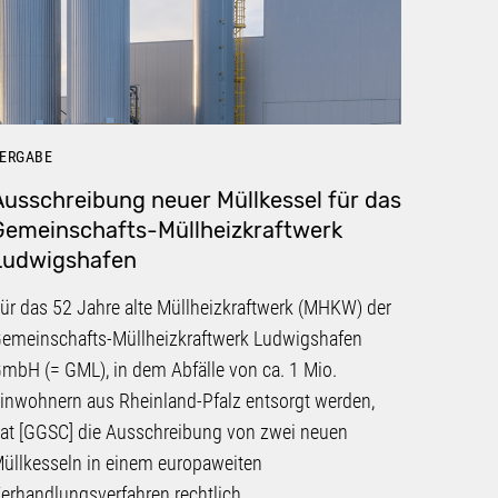
ERGABE
VERGABE
Ausschreibung neuer Müllkessel für das
Organi
Gemeinschafts-Müllheizkraftwerk
Nahve
Ludwigshafen
[GGSC] 
ür das 52 Jahre alte Müllheizkraftwerk (MHKW) der
Verkehr
emeinschafts-Müllheizkraftwerk Ludwigshafen
vergabe
mbH (= GML), in dem Abfälle von ca. 1 Mio.
betreff
inwohnern aus Rheinland-Pfalz entsorgt werden,
öffentli
at [GGSC] die Ausschreibung von zwei neuen
Busverk
üllkesseln in einem europaweiten
weiter
erhandlungsverfahren rechtlich…