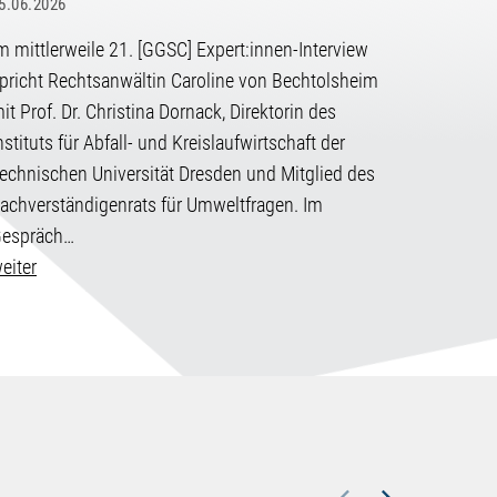
5.06.2026
damit ei
m mittlerweile 21. [GGSC] Expert:innen-Interview
Gemeins
pricht Rechtsanwältin Caroline von Bechtolsheim
Fahrradk
it Prof. Dr. Christina Dornack, Direktorin des
Radverk
nstituts für Abfall- und Kreislaufwirtschaft der
weiter
echnischen Universität Dresden und Mitglied des
achverständigenrats für Umweltfragen. Im
espräch…
eiter