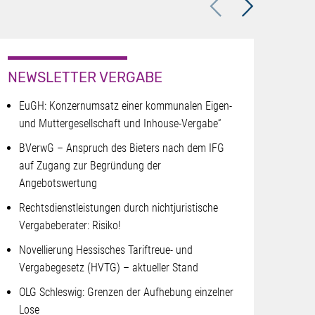
Previous
Next
NEWSLETTER VERGABE
NEW
EuGH: Konzernumsatz einer kommunalen Eigen-
Akt
und Muttergesellschaft und Inhouse-Vergabe“
Ve
BVerwG – Anspruch des Bieters nach dem IFG
Ma
auf Zugang zur Begründung der
EuG
Angebotswertung
201
Rechtsdienstleistungen durch nichtjuristische
Änd
Vergabeberater: Risiko!
Ve
Novellierung Hessisches Tariftreue- und
au
Vergabegesetz (HVTG) – aktueller Stand
Fun
OLG Schleswig: Grenzen der Aufhebung einzelner
Fal
Lose