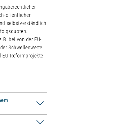
ergaberechtlicher
ch-öffentlichen
nd selbstverständlich
rfolgsquoten.
.B. bei von der EU-
 der Schwellenwerte.
d EU-Reformprojekte
inem