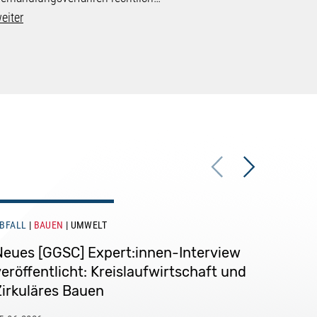
eiter
Previous
Next
BFALL
BAUEN
UMWELT
STADT
Neues [GGSC] Expert:innen-Interview
Pedal
veröffentlicht: Kreislaufwirtschaft und
04.06.20
Zirkuläres Bauen
[GGSC] 