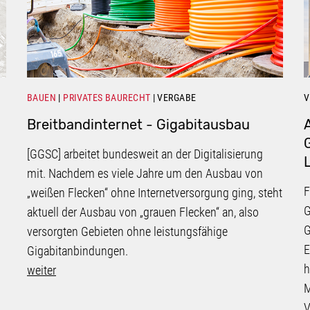
BAUEN
PRIVATES BAURECHT
VERGABE
V
Breitbandinternet - Gigabitausbau
[GGSC] arbeitet bundesweit an der Digitalisierung
mit. Nachdem es viele Jahre um den Ausbau von
F
„weißen Flecken“ ohne Internetversorgung ging, steht
G
aktuell der Ausbau von „grauen Flecken“ an, also
G
versorgten Gebieten ohne leistungsfähige
E
Gigabitanbindungen.
h
weiter
M
V