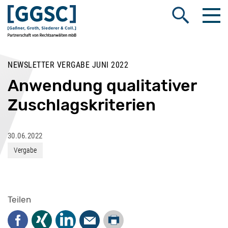
Me
Suche öffnen
NEWSLETTER VERGABE JUNI 2022
Anwendung qualitativer
Zuschlagskriterien
30.06.2022
Vergabe
Teilen
Drucken
Facebook
Xing
LinkedIn
Mail