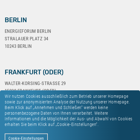
BERLIN
ENERGIEFORUM BERLIN
STRALAUER PLATZ 34
10243 BERLIN
FRANKFURT (ODER)
WALTER-KORSING-STRASSE 29
15230 FRANKFURT (ODER)
Wir nutzen Cookies ausschließlich zum Betrieb unserer Homepage
sowie zur anonymisierten Analyse der Nutzung unserer Homepage.
Beim Klick auf „Annehmen und Schließen“ werden keine
personenbezogene Daten von Ihnen verarbeitet. Weitere
Informationen und die Möglichkeit der Aus- und Abwahl von Cookies
erhalten Sie beim Klick auf „Cookie-Einstellungen“.
Kontakt
Datenschutz
Impressum
Cookie-Einstellungen