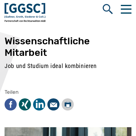
Me
Suche öffnen
Wissenschaftliche
Mitarbeit
Job und Studium ideal kombinieren
Teilen
Drucken
Facebook
Xing
LinkedIn
Mail