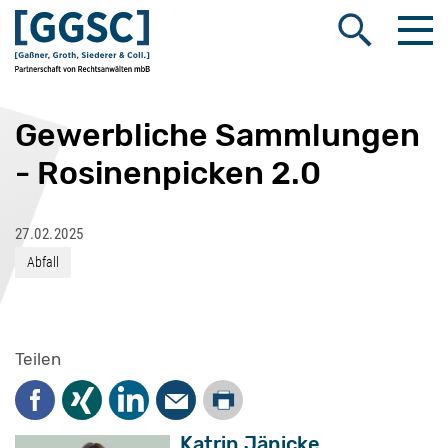
Me
Suche öffnen
Gewerbliche Sammlungen
- Rosinenpicken 2.0
27.02.2025
Abfall
Teilen
Drucken
Facebook
Xing
LinkedIn
Mail
Katrin Jänicke