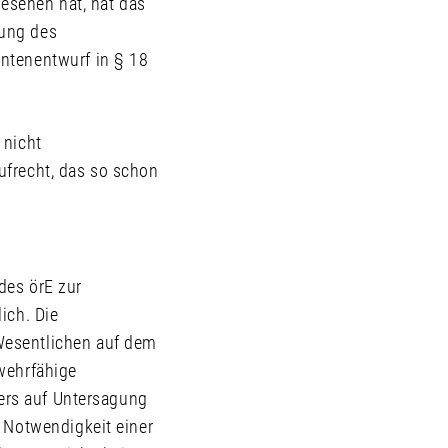
gesehen hat, hat das
sung des
ntenentwurf in § 18
 nicht
ufrecht, das so schon
 des örE zur
ich. Die
Wesentlichen auf dem
wehrfähige
gers auf Untersagung
 Notwendigkeit einer