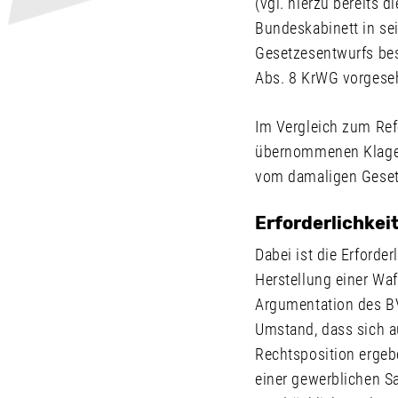
(vgl. hierzu bereits
Bundeskabinett in s
Gesetzesentwurfs bes
Abs. 8 KrWG vorgese
Im Vergleich zum Ref
übernommenen Klagebe
vom damaligen Gesetz
Erforderlichkei
Dabei ist die Erforde
Herstellung einer Wa
Argumentation des B
Umstand, dass sich a
Rechtsposition ergebe
einer gewerblichen S