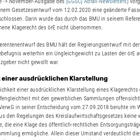
 die -> November-Ausgabe des
[GGSC] Abfall-Newsletters
) vor
einem Gesetzesentwurf vom 12.02.2020 eine geänderte Fas
chlossen. Darin wurde das durch das BMU in seinem Refere
hene Klagerecht des örE nicht übernommen.
erentenentwurf des BMU hält der Regierungsentwurf mit der
fugnis weiterhin ein Ungleichgewicht zu Lasten der örE a
geber nicht gewollt war.
t einer ausdrücklichen Klarstellung
rlichkeit einer ausdrücklichen Klarstellung eines Klagerechts
ffengleichheit mit den gewerblichen Sammlungen offensichtl
VerwG in seiner Entscheidung vom 27.09.2018 beruhte im 
us den Regelungen des Kreislaufwirtschaftsgesetzes keine 
, die eine Klage des öffentlich-rechtlichen Entsorgungsträ
ammlung ermögliche. Allein dieser Umstand verdeutlicht die