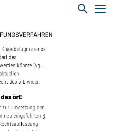
Menü öffnen
Suche öffnen
RÜFUNGSVERFAHREN
 Klagebefugnis eines
darf des
 werden könnte (vgl.
aktuellen
cht des örE wider.
 des örE
z zur Umsetzung der
em neu eingeführten §
 Rechtsauffassung