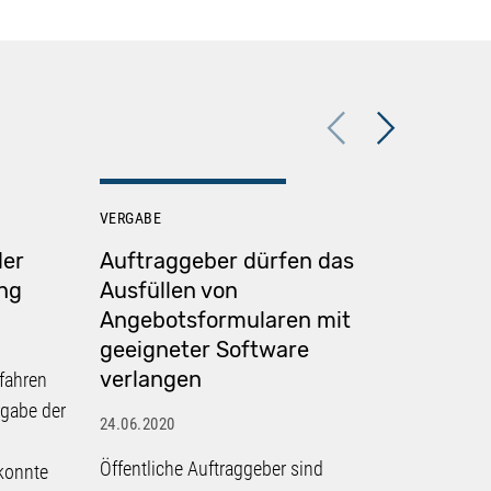
Previous
Next
VERGABE
VERGABE
der
Auftraggeber dürfen das
Verha
ng
Ausfüllen von
ohne 
Angebotsformularen mit
nicht 
geeigneter Software
wirts
verlangen
fahren
24.06.20
rgabe der
24.06.2020
Gerade 
Öffentliche Auftraggeber sind
Hilfsmi
konnte