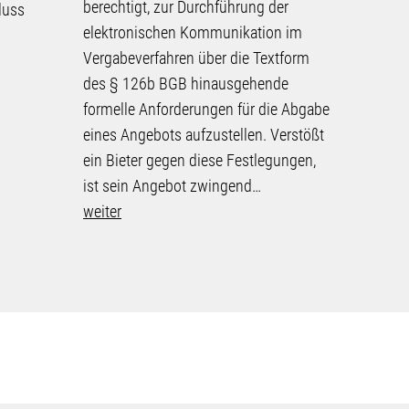
berechtigt, zur Durchführung der
Corona-
luss
elektronischen Kommunikation im
„Dringli
Vergabeverfahren über die Textform
von Ver
des § 126b BGB hinausgehende
Teilnah
formelle Anforderungen für die Abgabe
OLG Düss
eines Angebots aufzustellen. Verstößt
Anforde
ein Bieter gegen diese Festlegungen,
Verfahre
ist sein Angebot zwingend…
weiter
weiter