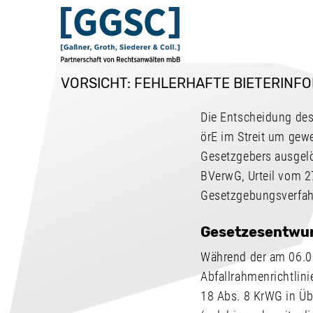
VORSICHT: FEHLERHAFTE BIETERIN
Die Entscheidung de
örE im Streit um gew
Gesetzgebers ausgelö
BVerwG, Urteil vom 27
Gesetzgebungsverfahr
Gesetzesentwurf
Während der am 06.0
Abfallrahmenrichtlin
18 Abs. 8 KrWG in Üb