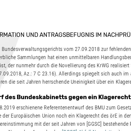
FORMATION UND ANTRAGSBEFUGNIS IM NACHP
s Bundesverwaltungsgerichts vom 27.09.2018 zur fehlenden
erbliche Sammlungen hat einen unmittelbaren Handlungsbe
st, der nunmehr durch die Novellierung des KrWG realisiert
.09.2018, Az.: 7 C 23.16). Allerdings spiegelt sich auch im 
en die seit Jahren herrschende Uneinigkeit über ein Klagere
 des Bundeskabinetts gegen ein Klagerecht
8.2019 erschienene Referentenentwurf des BMU zum Geset
ie der Europäischen Union noch ein Klagerecht des örE in d
ereinstimmung mit der seit Jahren von [GGSC] bestehende