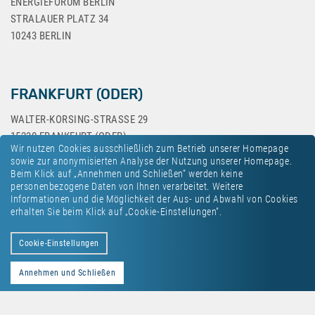
ENERGIEFORUM BERLIN
STRALAUER PLATZ 34
10243 BERLIN
FRANKFURT (ODER)
WALTER-KORSING-STRASSE 29
15230 FRANKFURT (ODER)
Wir nutzen Cookies ausschließlich zum Betrieb unserer Homepage
sowie zur anonymisierten Analyse der Nutzung unserer Homepage.
Beim Klick auf „Annehmen und Schließen“ werden keine
personenbezogene Daten von Ihnen verarbeitet. Weitere
Informationen und die Möglichkeit der Aus- und Abwahl von Cookies
erhalten Sie beim Klick auf „Cookie-Einstellungen“.
Kontakt
Datenschutz
Impressum
Cookie-Einstellungen
Annehmen und Schließen