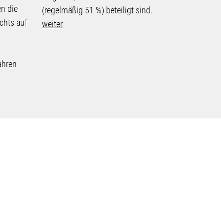
n die
(regelmäßig 51 %) beteiligt sind.
immer wie
chts auf
weiter
bei der F
Kalkulati
Auftragge
ahren
von Biete
weiter