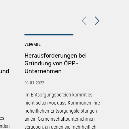
Previous
Next
VERGABE
VERGABE
Herausforderungen bei
Preisan
Gründung von ÖPP-
vorpro
 und
Unternehmen
03.01.2022
03.01.2022
Unabhäng
Im Entsorgungsbereich kommt es
Ausgestal
nicht selten vor, dass Kommunen ihre
Vergabeve
hoheitlichen Entsorgungsleistungen
von Preis
es
an ein Gemeinschaftsunternehmen
einzuschä
enden
vergeben, an denen sie mehrheitlich
Beratungs