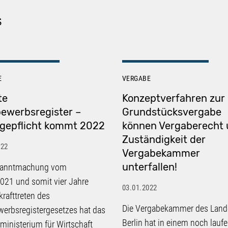
S
E
VERGABE
te
Konzeptverfahren zur
ewerbsregister –
Grundstücksvergabe
gepflicht kommt 2022
können Vergaberecht
Zuständigkeit der
022
Vergabekammer
unterfallen!
kanntmachung vom
021 und somit vier Jahre
03.01.2022
krafttreten des
Die Vergabekammer des Land
erbsregistergesetzes hat das
Berlin hat in einem noch lauf
inisterium für Wirtschaft