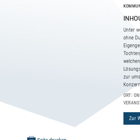
KOMMU
INHO
Unter w
ohne Du
Eigenge
Tochter
welchen
Lösungs
zur ums
Konzern
ORT: ON
VERANST
Zur 