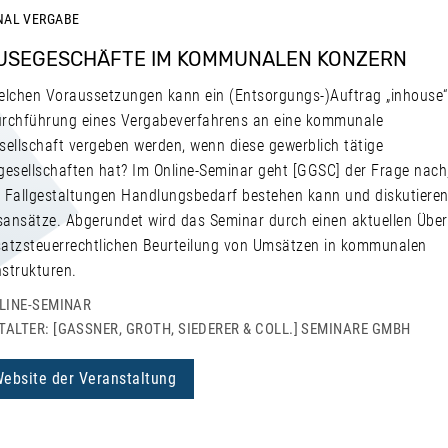
NAL
VERGABE
USEGESCHÄFTE IM KOMMUNALEN KONZERN
elchen Voraussetzungen kann ein (Entsorgungs-)Auftrag „inhouse“,
rchführung eines Vergabeverfahrens an eine kommunale
sellschaft vergeben werden, wenn diese gewerblich tätige
gesellschaften hat? Im Online-Seminar geht [GGSC] der Frage nach,
 Fallgestaltungen Handlungsbedarf bestehen kann und diskutiere
ansätze. Abgerundet wird das Seminar durch einen aktuellen Über
atzsteuerrechtlichen Beurteilung von Umsätzen in kommunalen
strukturen.
LINE-SEMINAR
ALTER: [GASSNER, GROTH, SIEDERER & COLL.] SEMINARE GMBH
Website der Veranstaltung