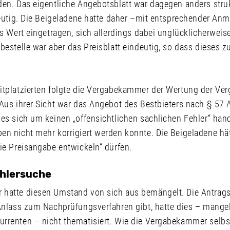
den. Das eigentliche Angebotsblatt war dagegen anders struk
deutig. Die Beigeladene hatte daher –mit entsprechender An
ls Wert eingetragen, sich allerdings dabei unglücklicherweis
bestelle war aber das Preisblatt eindeutig, so dass dieses 
itplatzierten folgte die Vergabekammer der Wertung der Verg
Aus ihrer Sicht war das Angebot des Bestbieters nach § 57 
es sich um keinen „offensichtlichen sachlichen Fehler“ hand
n nicht mehr korrigiert werden konnte. Die Beigeladene hät
ie Preisangabe entwickeln“ dürfen.
hlersuche
hatte diesen Umstand von sich aus bemängelt. Die Antragst
 Anlass zum Nachprüfungsverfahren gibt, hatte dies – mange
rrenten – nicht thematisiert. Wie die Vergabekammer selbst 