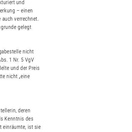
turiert und
merkung – einen
e auch verrechnet.
zugrunde gelegt
abestelle nicht
Abs. 1 Nr. 5 VgV
elte und der Preis
te nicht „eine
ellerin, deren
ls Kenntnis des
einräumte, ist sie