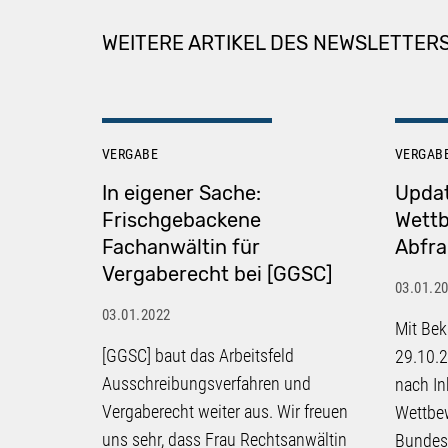
WEITERE ARTIKEL DES NEWSLETTER
VERGABE
VERGAB
In eigener Sache:
Upda
Frischgebackene
Wettb
Fachanwältin für
Abfra
Vergaberecht bei [GGSC]
03.01.2
03.01.2022
Mit Be
[GGSC] baut das Arbeitsfeld
29.10.2
Ausschreibungsverfahren und
nach In
Vergaberecht weiter aus. Wir freuen
Wettbew
uns sehr, dass Frau Rechtsanwältin
Bundesm