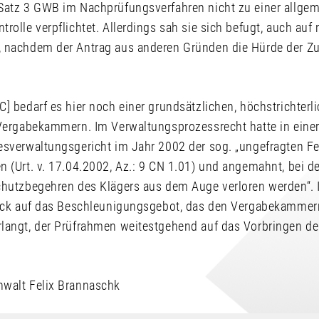
Satz 3 GWB im Nachprüfungsverfahren nicht zu einer allge
rolle verpflichtet. Allerdings sah sie sich befugt, auch auf 
 nachdem der Antrag aus anderen Gründen die Hürde der Zu
] bedarf es hier noch einer grundsätzlichen, höchstrichterl
 Vergabekammern. Im Verwaltungsprozessrecht hatte in eine
esverwaltungsgericht im Jahr 2002 der sog. „ungefragten Fe
 (Urt. v. 17.04.2002, Az.: 9 CN 1.01) und angemahnt, bei de
chutzbegehren des Klägers aus dem Auge verloren werden“.
lick auf das Beschleunigungsgebot, das den Vergabekammern
langt, der Prüfrahmen weitestgehend auf das Vorbringen der
.
walt Felix Brannaschk