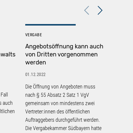
Previous
Next
VERGABE
VERGABE
Angebotsöffnung kann auch
Preisa
nwalts
von Dritten vorgenommen
Ukraine
werden
Dienst
01.12.2022
01.12.2022
Die Öffnung von Angeboten muss
In der le
Fall
nach § 55 Absatz 2 Satz 1 VgV
Vergabe-N
s auch
gemeinsam von mindestens zwei
etwaigen 
ltlichen
Vertreter:innen des öffentlichen
Ukraine-K
Auftraggebers durchgeführt werden.
Bauvergab
Die Vergabekammer Südbayern hatte
Eine aktu