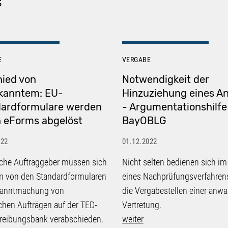
S
E
VERGABE
ied von
Notwendigkeit der
kanntem: EU-
Hinzuziehung eines A
ardformulare werden
- Argumentationshilfe
 eForms abgelöst
BayOBLG
022
01.12.2022
iche Auftraggeber müssen sich
Nicht selten bedienen sich im 
m von den Standardformularen
eines Nachprüfungsverfahren
kanntmachung von
die Vergabestellen einer anwa
ichen Aufträgen auf der TED-
Vertretung.
reibungsbank verabschieden.
weiter