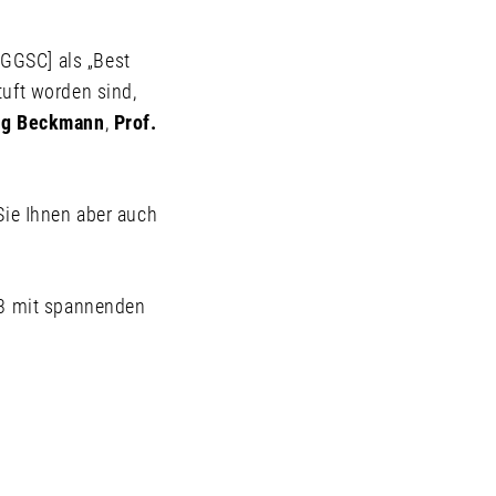
GGSC] als „Best
tuft worden sind,
örg Beckmann
,
Prof.
Sie Ihnen aber auch
023 mit spannenden