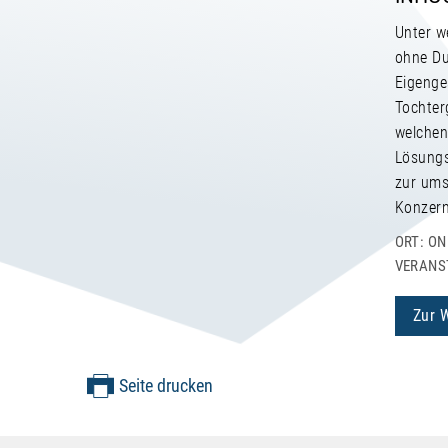
Unter w
ohne Du
Eigenge
Tochter
welchen
Lösungs
zur ums
Konzern
ORT: ON
VERANST
Zur 
Seite drucken