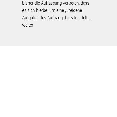
bisher die Auffassung vertreten, dass
Bund geht
es sich hierbei um eine „ureigene
andere W
Aufgabe“ des Auftraggebers handelt,…
weiter
weiter