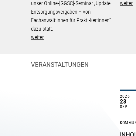
unser Online-[GGSC]-Seminar „Update
weiter
Entsorgungsvergaben – von
Fachanwält:innen für Prakti-ker:innen“
dazu statt.
weiter
VERANSTALTUNGEN
2026
23
SEP
KOMMU
INHO