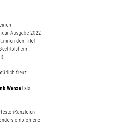
 einem
Januar-Ausgabe 2022
t:innen den Titel
 Bechtolsheim,
l).
ürlich freut:
ank Wenzel
als
rtestenKanzleien
onders empfohlene