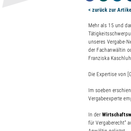
< zurück zur Artik
Mehr als 15 und da
Tätigkeitsschwerpu
unseres Vergabe-New
der Fachanwältin o
Franziska Kaschluhn
Die Expertise von [
Im soeben erschie
Vergabeexperte em
In der
Wirtschafts
für Vergaberecht“ a
Anwältin gelistet.