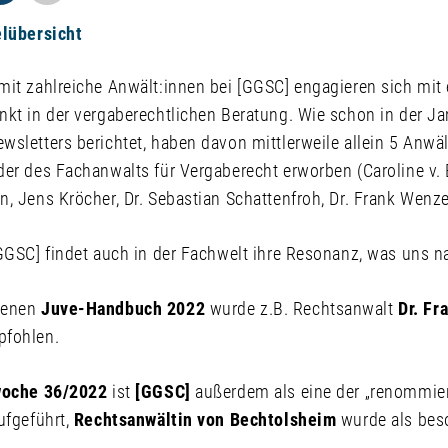
elübersicht
mit zahlreiche Anwält:innen bei [GGSC] engagieren sich mit
nkt in der vergaberechtlichen Beratung. Wie schon in der 
sletters berichtet, haben davon mittlerweile allein 5 Anwäl
der des Fachanwalts für Vergaberecht erworben (Caroline v.
, Jens Kröcher, Dr. Sebastian Schattenfroh, Dr. Frank Wenze
GGSC] findet auch in der Fachwelt ihre Resonanz, was uns nat
nenen
Juve-Handbuch 2022
wurde z.B. Rechtsanwalt
Dr. Fr
pfohlen.
woche 36/2022
ist
[GGSC]
außerdem als eine der „renommie
ufgeführt,
Rechtsanwältin von Bechtolsheim
wurde als bes