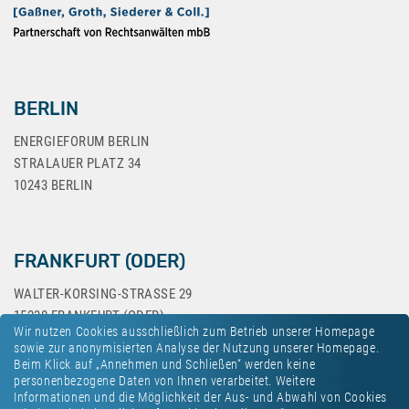
BERLIN
ENERGIEFORUM BERLIN
STRALAUER PLATZ 34
10243 BERLIN
FRANKFURT (ODER)
WALTER-KORSING-STRASSE 29
15230 FRANKFURT (ODER)
Wir nutzen Cookies ausschließlich zum Betrieb unserer Homepage
sowie zur anonymisierten Analyse der Nutzung unserer Homepage.
Beim Klick auf „Annehmen und Schließen“ werden keine
personenbezogene Daten von Ihnen verarbeitet. Weitere
Informationen und die Möglichkeit der Aus- und Abwahl von Cookies