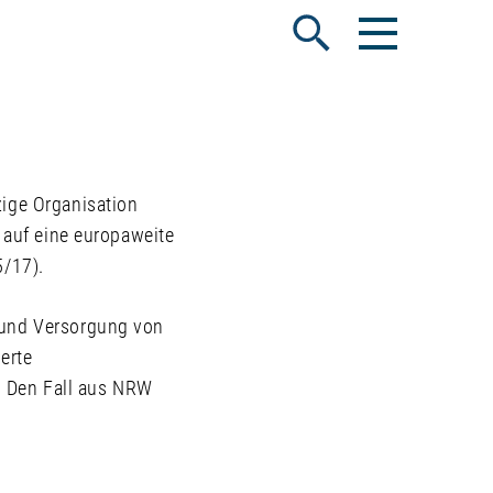
Menü öffnen
Suche öffnen
zige Organisation
t auf eine europaweite
5/17).
 und Versorgung von
erte
t. Den Fall aus NRW