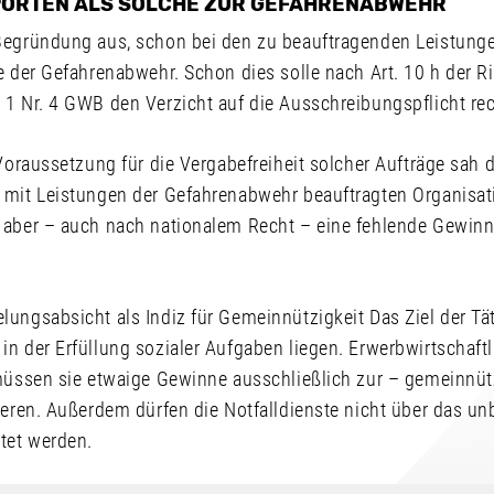
ORTEN ALS SOLCHE ZUR GEFAHRENABWEHR
Begründung aus, schon bei den zu beauftragenden Leistunge
e der Gefahrenabwehr. Schon dies solle nach Art. 10 h der R
1 Nr. 4 GWB den Verzicht auf die Ausschreibungspflicht rec
 Voraussetzung für die Vergabefreiheit solcher Aufträge sah 
 mit Leistungen der Gefahrenabwehr beauftragten Organisat
 aber – auch nach nationalem Recht – eine fehlende Gewinn
ungsabsicht als Indiz für Gemeinnützigkeit Das Ziel der Tät
n der Erfüllung sozialer Aufgaben liegen. Erwerbwirtschaftl
 müssen sie etwaige Gewinne ausschließlich zur – gemeinnü
tieren. Außerdem dürfen die Notfalldienste nicht über das u
tet werden.