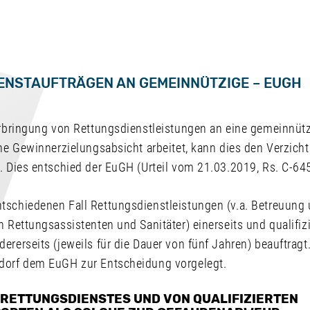
ENSTAUFTRÄGEN AN GEMEINNÜTZIGE – EUGH
 Erbringung von Rettungsdienstleistungen an eine gemeinnüt
hne Gewinnerzielungsabsicht arbeitet, kann dies den Verzich
. Dies entschied der EuGH (Urteil vom 21.03.2019, Rs. C-64
tschiedenen Fall Rettungsdienstleistungen (v.a. Betreuung
h Rettungsassistenten und Sanitäter) einerseits und qualifizi
ererseits (jeweils für die Dauer von fünf Jahren) beauftrag
dorf dem EuGH zur Entscheidung vorgelegt.
 RETTUNGSDIENSTES UND VON QUALIFIZIERTEN