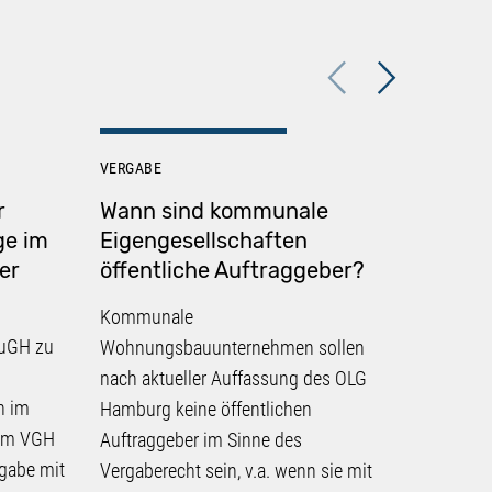
Previous
Next
VERGABE
VERGABE
r
Wann sind kommunale
Zugrif
ge im
Eigengesellschaften
Teiln
er
öffentliche Auftraggeber?
Frista
Aussc
Kommunale
EuGH zu
Stellt d
Wohnungsbauunternehmen sollen
Teilnah
nach aktueller Auffassung des OLG
n im
Auftragg
Hamburg keine öffentlichen
hem VGH
zugängl
Auftraggeber im Sinne des
rgabe mit
"Bieter
Vergaberecht sein, v.a. wenn sie mit