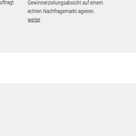
uftragt
"Projek
Gewinnerzielungsabsicht auf einem
Vergabep
echten Nachfragemarkt agieren.
Ausschlu
weiter
Geheimw
weiter