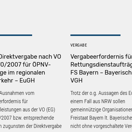
VERGABE
Direktvergabe nach VO
Vergabeerfordernis fü
70/2007 für ÖPNV-
Rettungsdienstaufträ
ge im regionalen
FS Bayern – Bayerisch
rkehr – EuGH
VGH
 Ausnahmen vom
Trotz der o.g. Aussagen des 
rfordernis für
einem Fall aus NRW sollen
leistungen aus der VO (EG)
gemeinnützige Organisatione
/2007 bzw. entsprechende
Freistaat Bayern lt. Bayerisc
 zugunsten der Direktvergabe
nicht ohne vorgeschaltete Ve