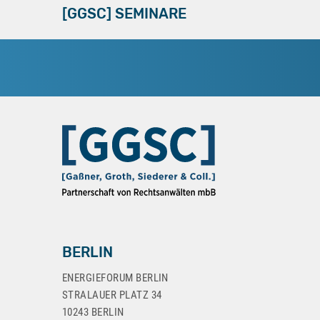
[GGSC] SEMINARE
[GGSC] bietet einen Newsletter-Service, der aktuelle Hinweise aus Rechtsprechung, Gesetzgebung und Beratungspraxis vermittelt. Gerne neh
BERLIN
ENERGIEFORUM BERLIN
STRALAUER PLATZ 34
10243 BERLIN