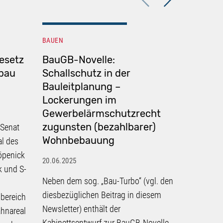
BAUEN
BAUEN
esetz
BauGB-Novelle:
Keine 
bau
Schallschutz in der
durch M
Bauleitplanung –
Bauabl
Lockerungen im
20.06.2025
Gewerbelärmschutzrecht
zugunsten (bezahlbarer)
 Senat
Eine neue
Wohnbebauung
al des
bringt ei
öpenick
Zusamme
20.06.2025
 und S-
Bauzeiten
Neben dem sog. „Bau-Turbo“ (vgl. den
VOB/B.
diesbezüglichen Beitrag in diesem
bereich
weiter
Newsletter) enthält der
ahnareal
Kabinettsentwurf zur BauGB-Novelle