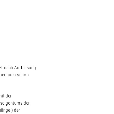
tzt nach Auffassung
aber auch schon
it der
tseigentums der
mängel) der