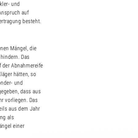
kler- und
Anspruch auf
rtragung besteht.
nen Mängel, die
 hindern. Das
f der Abnahmereife
läger hätten, so
onder- und
gegeben, dass aus
r vorliegen. Das
eils aus dem Jahr
ng als
ängel einer