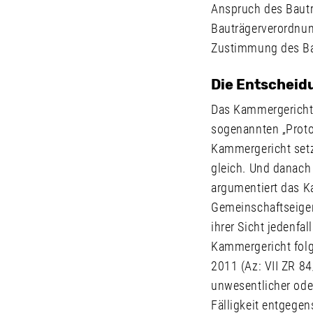
Anspruch des Bautr
Bauträgerverordnun
Zustimmung des Bau
Die Entschei
Das Kammergericht 
sogenannten „Protok
Kammergericht setz
gleich. Und danach 
argumentiert das K
Gemeinschaftseigen
ihrer Sicht jedenf
Kammergericht folg
2011 (Az: VII ZR 84
unwesentlicher oder
Fälligkeit entgege