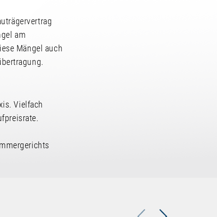
uträgervertrag
ngel am
iese Mängel auch
bertragung.
is. Vielfach
fpreisrate.
ammergerichts
Previous
Next