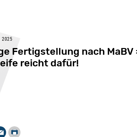
 2025
ge Fertigstellung nach MaBV 
ife reicht dafür!
Drucken
In
Mail