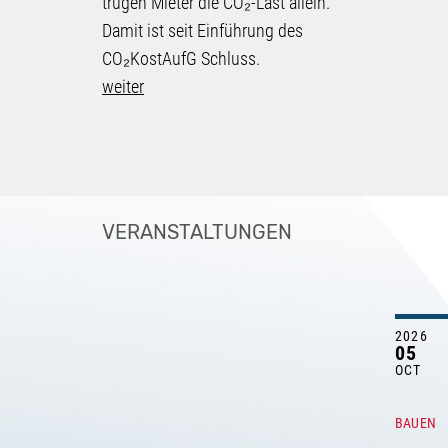
trugen Mieter die CO₂-Last allein.
Damit ist seit Einführung des
CO₂KostAufG Schluss.
weiter
VERANSTALTUNGEN
2026
05
OCT
BAUEN