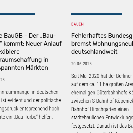
BAUEN
e BauGB – Der „Bau-
Fehlerhaftes Bundesg
“ kommt: Neuer Anlauf
bremst Wohnungsneu
exiblere
deutschlandweit
raumschaffung in
20.06.2025
spannten Märkten
Seit Mai 2020 hat der Berliner
025
auf dem ca. 11 ha großen Are
hnraummangel in deutschen
ehemaligen Güterbahnhofs K
 ist evident und der politische
zwischen S-Bahnhof Köpenick
ngsdruck entsprechend hoch.
Bahnhof Hirschgarten einen
te ein „Bau-Turbo“ helfen.
städtebaulichen Entwicklungs
festgesetzt. Danach ist das B