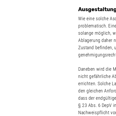
Ausgestaltung
Wie eine solche Asc
problematisch. Ein
solange möglich, wi
Ablagerung daher nu
Zustand befinden, 
genehmigungsrecht
Daneben wird die Mö
nicht gefährliche A
errichten. Solche 
den gleichen Anford
dass der endgültig
§ 23 Abs. 6 DepV in
Nachweispflicht v