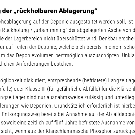
 der „rückholbaren Ablagerung“
heablagerung auf der Deponie ausgestaltet werden soll, ist
e Rückholung / „urban mining“ der abgelagerten Asche von d
e der Lagerbereich nicht überschüttet wird. Denkbar erschei
r auf Teilen der Deponie, welche sich bereits in einem scho
um das Deponievolumen bestmöglich auszuschöpfen. Unklar
lichen Anforderungen bestehen.
glichkeit diskutiert, entsprechende (befristete) Langzeitlager
bfälle) oder Klasse III (für gefährliche Abfälle) für die Klär
Langzeitlager sind nur ausnahmsweise zulässig und unterlie
erungen wie Deponien. Grundsätzlich erforderlich ist hierb
e Entsorgungsweg bereits bei Annahme auf der Abfalldeponie 
soweit eine zeitlich auf fünf Jahre befristete Ausnahme von
orsieht, wenn aus der Klärschlammasche Phosphor zurückg