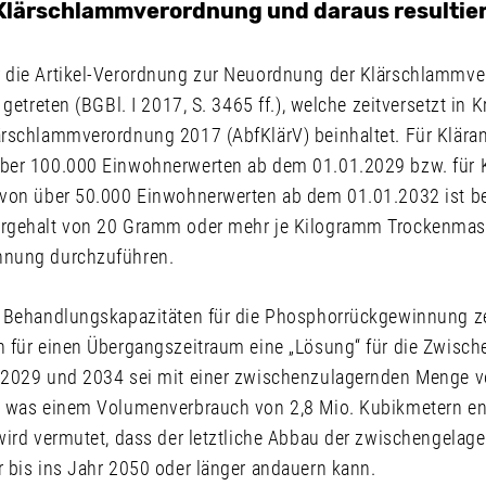
Klärschlammverordnung und daraus resultie
 die Artikel-Verordnung zur Neuordnung der Klärschlammv
getreten (BGBl. I 2017, S. 3465 ff.), welche zeitversetzt in K
rschlammverordnung 2017 (AbfKlärV) beinhaltet. Für Kläran
ber 100.000 Einwohnerwerten ab dem 01.01.2029 bzw. für K
 von über 50.000 Einwohnerwerten ab dem 01.01.2032 ist b
rgehalt von 20 Gramm oder mehr je Kilogramm Trockenmas
nung durchzuführen.
 Behandlungskapazitäten für die Phosphorrückgewinnung ze
 für einen Übergangszeitraum eine „Lösung“ für die Zwisch
2029 und 2034 sei mit einer zwischenzulagernden Menge vo
, was einem Volumenverbrauch von 2,8 Mio. Kubikmetern en
wird vermutet, dass der letztliche Abbau der zwischengelag
 bis ins Jahr 2050 oder länger andauern kann.