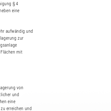
migung § 4
aneben eine
sehr aufwändig und
tlagerung zur
ngsanlage
 Flächen mit
nlagerung von
licher und
chen eine
 zu erreichen und