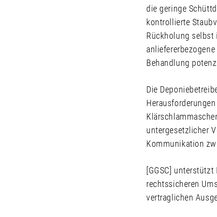
die geringe Schütt
kontrollierte Stau
Rückholung selbst 
anliefererbezogene
Behandlung potenzi
Die Deponiebetreib
Herausforderungen 
Klärschlammaschen 
untergesetzlicher 
Kommunikation zwi
[GGSC] unterstützt 
rechtssicheren Um
vertraglichen Ausge