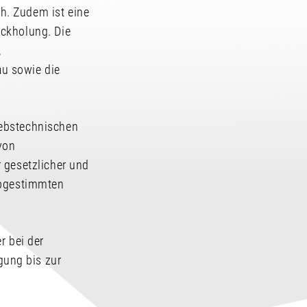
h. Zudem ist eine
ückholung. Die
,
u sowie die
iebstechnischen
von
 gesetzlicher und
abgestimmten
r bei der
ung bis zur