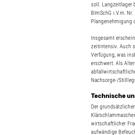
soll. Langzeitlage
BImSchG i.V.m. Nr.
Plangenehmigung od
Insgesamt erschein
zeitintensiv. Auch 
Verfügung, was ins
erschwert. Als Alt
abfallwirtschaftlich
Nachsorge-/Stillle
Technische un
Der grundsätzliche
Klärschlammaschen 
wirtschaftlicher Fr
aufwändige Befeuch