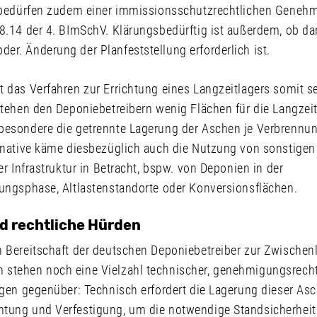
r bedürfen zudem einer immissionsschutzrechtlichen Geneh
 8.14 der 4. BImSchV. Klärungsbedürftig ist außerdem, ob d
er. Änderung der Planfeststellung erforderlich ist.
t das Verfahren zur Errichtung eines Langzeitlagers somit 
stehen den Deponiebetreibern wenig Flächen für die Langzei
besondere die getrennte Lagerung der Aschen je Verbrennu
ernative käme diesbezüglich auch die Nutzung von sonstigen
er Infrastruktur in Betracht, bspw. von Deponien in der
gungsphase, Altlastenstandorte oder Konversionsflächen.
d rechtliche Hürden
n Bereitschaft der deutschen Deponiebetreiber zur Zwische
stehen noch eine Vielzahl technischer, genehmigungsrecht
agen gegenüber: Technisch erfordert die Lagerung dieser As
tung und Verfestigung, um die notwendige Standsicherheit