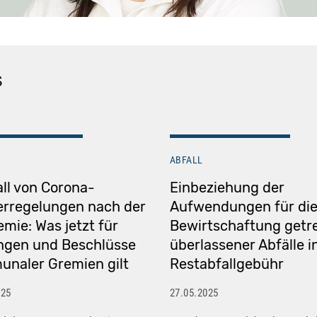
S
ABFALL
ll von Corona-
Einbeziehung der
rregelungen nach der
Aufwendungen für di
mie: Was jetzt für
Bewirtschaftung getr
ngen und Beschlüsse
überlassener Abfälle i
naler Gremien gilt
Restabfallgebühr
025
27.05.2025