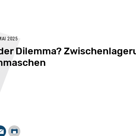
AI 2025
der Dilemma? Zwischenlager
ammaschen
Drucken
In
Mail