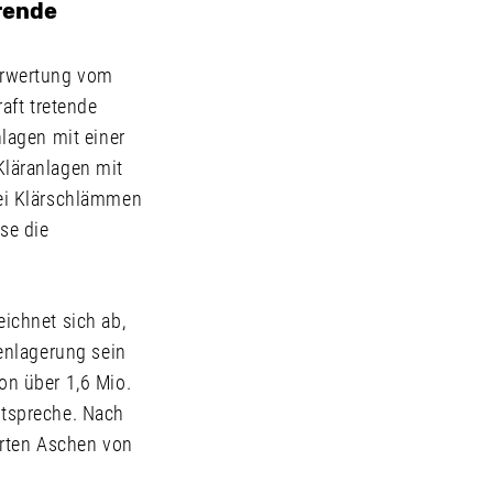
rende
erwertung vom
raft tretende
lagen mit einer
läranlagen mit
ei Klärschlämmen
se die
ichnet sich ab,
enlagerung sein
n über 1,6 Mio.
tspreche. Nach
erten Aschen von