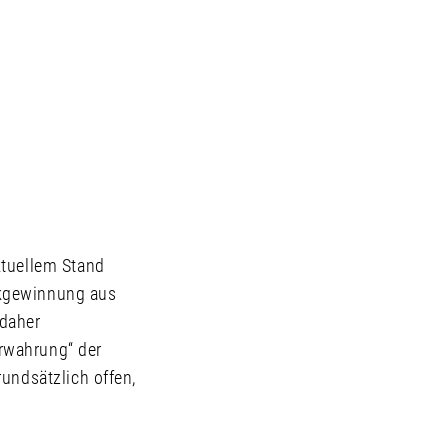
ktuellem Stand
ckgewinnung aus
daher
rwahrung“ der
undsätzlich offen,