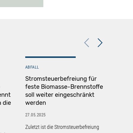
Previous
Next
ABFALL
ABFALL
Stromsteuerbefreiung für
Belast
e
feste Biomasse-Brennstoffe
Sanier
ennt
soll weiter eingeschränkt
27.05.2025
n die
werden
Das Bunde
27.05.2025
geklärt, d
Zuletzt ist die Stromsteuerbefreiung
Belastung