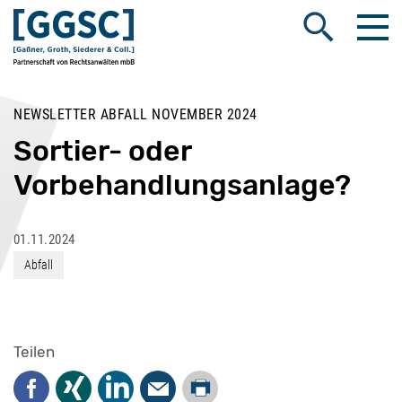
Me
Suche öffnen
NEWSLETTER ABFALL NOVEMBER 2024
Sortier- oder
Vorbehandlungsanlage?
01.11.2024
Abfall
Teilen
Drucken
Facebook
Xing
LinkedIn
Mail