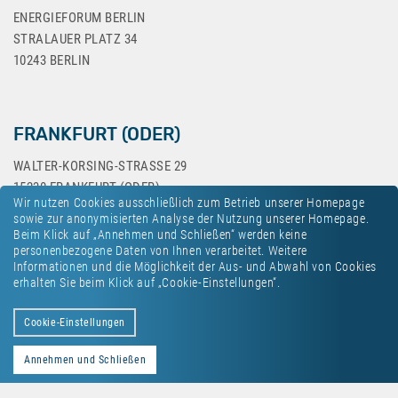
ENERGIEFORUM BERLIN
STRALAUER PLATZ 34
10243 BERLIN
FRANKFURT (ODER)
WALTER-KORSING-STRASSE 29
15230 FRANKFURT (ODER)
Wir nutzen Cookies ausschließlich zum Betrieb unserer Homepage
sowie zur anonymisierten Analyse der Nutzung unserer Homepage.
Beim Klick auf „Annehmen und Schließen“ werden keine
personenbezogene Daten von Ihnen verarbeitet. Weitere
Informationen und die Möglichkeit der Aus- und Abwahl von Cookies
erhalten Sie beim Klick auf „Cookie-Einstellungen“.
Kontakt
Datenschutz
Impressum
Cookie-Einstellungen
Annehmen und Schließen