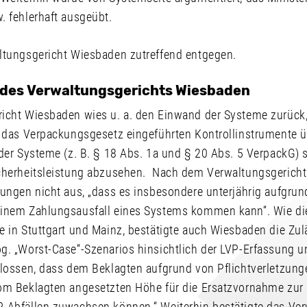
. fehlerhaft ausgeübt.
ltungsgericht Wiesbaden zutreffend entgegen.
 des Verwaltungsgerichts Wiesbaden
icht Wiesbaden wies u. a. den Einwand der Systeme zurück,
 das Verpackungsgesetz eingeführten Kontrollinstrumente üb
der Systeme (z. B. § 18 Abs. 1a und § 20 Abs. 5 VerpackG) s
cherheitsleistung abzusehen. Nach dem Verwaltungsgerich
lungen nicht aus, „dass es insbesondere unterjährig aufgru
inem Zahlungsausfall eines Systems kommen kann“. Wie di
 in Stuttgart und Mainz, bestätigte auch Wiesbaden die Zul
g. „Worst-Case“-Szenarios hinsichtlich der LVP-Erfassung u
hlossen, dass dem Beklagten aufgrund von Pflichtverletzung
om Beklagten angesetzten Höhe für die Ersatzvornahme zur
-Abfällen zuwachsen können.“ Weiterhin bestätigte das Ver