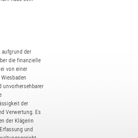
 aufgrund der
er die finanzielle
ei von einer
t Wiesbaden
nd unvorhersehbarer
e
ässigkeit der
nd Verwertung. Es
en der Klägerin
 Erfassung und
waltungsgericht