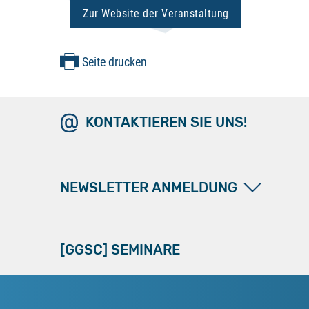
Zur Website der Veranstaltung
Seite drucken
KONTAKTIEREN SIE UNS!
NEWSLETTER ANMELDUNG
[GGSC] SEMINARE
[GGSC] bietet einen Newsletter-Service, der aktuelle Hinweise aus Rechtsprechung, Gesetzgebung und Beratungspraxis vermittelt. Gerne neh