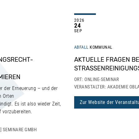
2026
24
SEP
ABFALL
KOMMUNAL
NGSRECHT-
AKTUELLE FRAGEN BE
STRASSENREINIGUNG
MIEREN
ORT: ONLINE-SEMINAR
VERANSTALTER: AKADEMIE OBL
r der Erneuerung – und der
n Orten
Zur Website der Veranstalt
gt. Es ist also wieder Zeit,
 vorzubereiten.
] SEMINARE GMBH