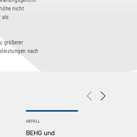
thöhe nicht
r als
u größerer
tsleistungen nach
Previous
Next
ABFALL
ABFALL
BEHG und
Urteils