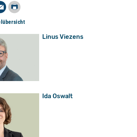
Drucken
In
Mail
elübersicht
Linus Viezens
Ida Oswalt