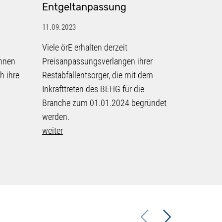
Entgeltanpassung
Entsche
kommu
11.09.2023
Verpac
Viele örE erhalten derzeit
11.09.2023
chnen
Preisanpassungsverlangen ihrer
Mehr als 
h ihre
Restabfallentsorger, die mit dem
Verkündun
Inkrafttreten des BEHG für die
kommunal
Branche zum 01.01.2024 begründet
24.05.202
werden.
Bundesver
weiter
Urteilsgrü
weiter
Previous
Next