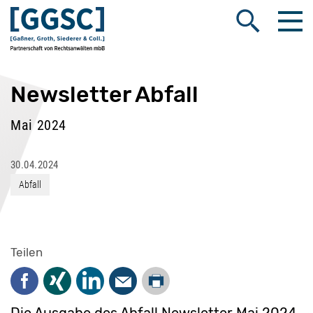
Me
Suche öffnen
Newsletter Abfall
Mai 2024
30.04.2024
Abfall
Teilen
Drucken
Facebook
Xing
LinkedIn
Mail