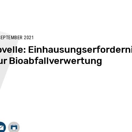
SEPTEMBER 2021
velle: Einhausungserforderni
ur Bioabfallverwertung
Drucken
In
Mail