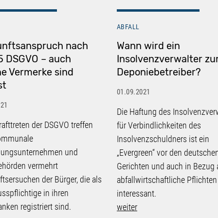
ABFALL
unftsanspruch nach
Wann wird ein
15 DSGVO – auch
Insolvenzverwalter z
ne Vermerke sind
Deponiebetreiber?
st
01.09.2021
021
Die Haftung des Insolvenzver
krafttreten der DSGVO treffen
für Verbindlichkeiten des
ommunale
Insolvenzschuldners ist ein
gungsunternehmen und
„Evergreen“ vor den deutsche
ehörden vermehrt
Gerichten und auch in Bezug 
tsersuchen der Bürger, die als
abfallwirtschaftliche Pflichten
sspflichtige in ihren
interessant.
nken registriert sind.
weiter