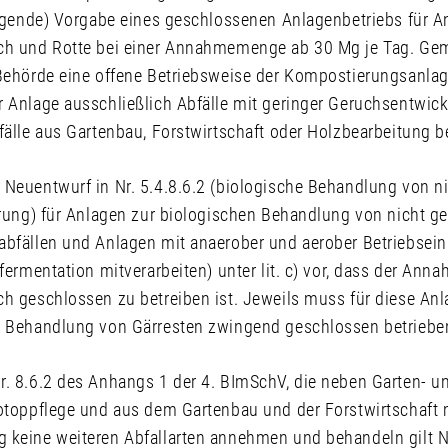
wingende) Vorgabe eines geschlossenen Anlagenbetriebs für
ch und Rotte bei einer Annahmemenge ab 30 Mg je Tag. Gem. 
 Behörde eine offene Betriebsweise der Kompostierungsanla
r Anlage ausschließlich Abfälle mit geringer Geruchsentwick
fälle aus Gartenbau, Forstwirtschaft oder Holzbearbeitung 
 Neuentwurf in Nr. 5.4.8.6.2 (biologische Behandlung von ni
ärung) für Anlagen zur biologischen Behandlung von nicht ge
abfällen und Anlagen mit anaerober und aerober Betriebsein
ofermentation mitverarbeiten) unter lit. c) vor, dass der Ann
h geschlossen zu betreiben ist. Jeweils muss für diese Anlag
e Behandlung von Gärresten zwingend geschlossen betriebe
. 8.6.2 des Anhangs 1 der 4. BImSchV, die neben Garten- un
iotoppflege und aus dem Gartenbau und der Forstwirtschaft 
 keine weiteren Abfallarten annehmen und behandeln gilt Nr