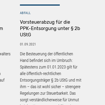
ABFALL
ABFALL
Vorsteuerabzug für die
Altpap
um
PPK-Entsorgung unter § 2b
in der 
UStG
01.09.2021
01.09.2021
Die PPK-F
walters
Die Besteuerung der öffentlichen
Abfallstr
Hand befindet sich im Umbruch:
Stellung e
Spätestens zum 01.01.2023 gilt für
Beitrag fü
n
alle öffentlich-rechtlichen
Gebührenz
auf
Entsorgungsträger § 2b UStG und mit
den hohen
ihm – das ist wohl sicher – strengere
ist daher
Regelungen zur Steuerbarkeit. Das
gewerbli
sorgt verständlicherweise für Unmut
Haushalts