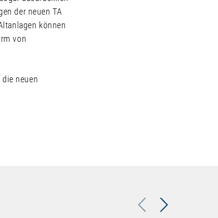
ngen der neuen TA
 Altanlagen können
orm von
f die neuen
Previous
Next