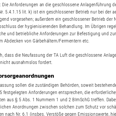
t: Die Anforderungen an die geschlossene Anlagenführung der
Nr. 5.4.1.15 lit. k) ist ein geschlossener Betrieb nur bei de
gend vorgesehen; außerdem ein geschlossener Betrieb der N
bschluss der hygienisierenden Behandlung. Im Übrigen regelt
che und betriebliche Anforderungen zur Befestigung und zu
um Abdecken von Gärbehältern/Fermentern etc.
ich, dass die Neufassung der TA Luft die geschlossene Anla
 nicht ausnahmslos fordert.
Vorsorgeanordnungen
fassung sollen die zuständigen Behörden, soweit bestehend
 festgelegten Anforderungen entsprechen, die erforderlic
chten aus § 5 Abs. 1 Nummern 1 und 2 BImSchG treffen. Dabei
glichen Anordnungen zwischen solchen zum Schutz vor schä
n nach Nr. 6.1 (insbes. Verstöße gegen Emissionswerte, hier