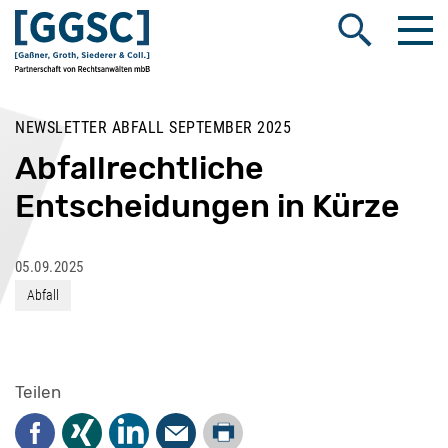
Me
Suche öffnen
NEWSLETTER ABFALL SEPTEMBER 2025
Abfallrechtliche
Entscheidungen in Kürze
05.09.2025
Abfall
Teilen
Drucken
Facebook
Xing
LinkedIn
Mail