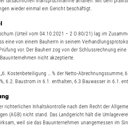
er tatsächlichen Inanspruchnahme anfallen. Mit dem praxi
angen wieder einmal ein Gericht beschäftigt.
el
ochum (Urteil vom 04.10.2021 – 2 O 80/21) lag im Zusam
s eine von einem Bauherrn in seinem Verhandlungsprotoko
Prüfung vor. Der Bauherr zog von der Schlussrechnung eine
 Bauunternehmen nicht akzeptierte.
e: „6. Kostenbeteiligung … % der Netto-Abrechnungssumme, 6.
%, 6.2. Baustrom in 6.1. enthalten, 6.3 Bauwasser in 6.1. ent
ung
ner richterlichen Inhaltskontrolle nach dem Recht der Allgem
en (AGB) nicht stand. Das Landgericht hält die Umlageverei
nwirksam, weil sie das Bauunternehmen unangemessen im Si