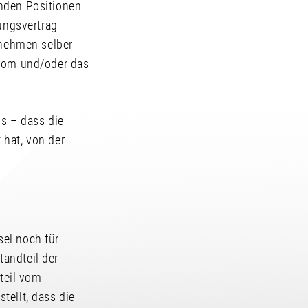
enden Positionen
lungsvertrag
rnehmen selber
trom und/oder das
is – dass die
 hat, von der
el noch für
andteil der
rteil vom
tellt, dass die