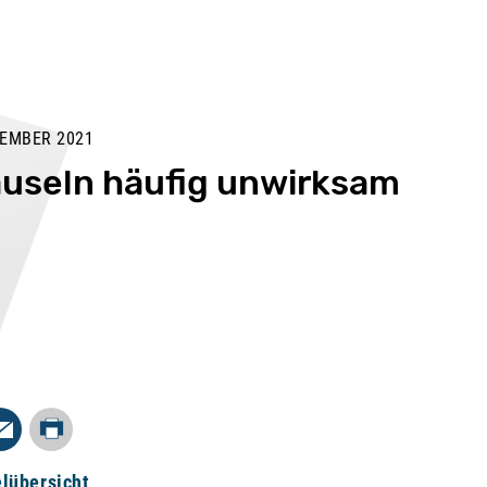
EMBER 2021
useln häufig unwirksam
Drucken
In
Mail
elübersicht