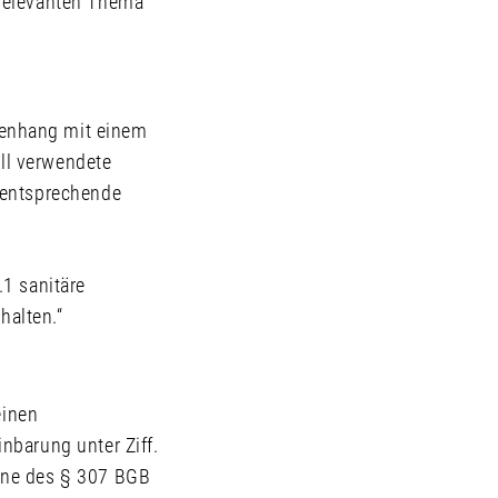
srelevanten Thema
menhang mit einem
ll verwendete
 entsprechende
1 sanitäre
halten.“
einen
nbarung unter Ziff.
nne des § 307 BGB