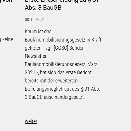
Abs. 3 BauGB
abstand
privileg
08.11.2021
Begriff
Kaum ist das
08.11.2021
g keine
Baulandmobilisierungsgesetz in Kraft
Das Verwa
n
getreten - vgl. [GGSC] Sonder-
Maßstäbe 
Newsletter
sich bei
Baulandmobilisierungsgesetz, März
2021 -, hat sich das erste Gericht
einem Anb
bereits mit der erweiterten
um einen p
Befreiungsmöglichkeit des § 31 Abs.
Sinne des
3 BauGB auseinandergesetzt.
handelt.
weiter
weiter