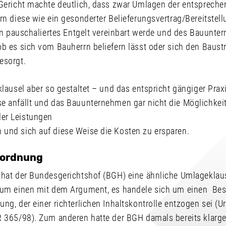
 Gericht machte deutlich, dass zwar Umlagen der entsprech
rn diese wie ein gesonderter Belieferungsvertrag/Bereitstel
ein pauschaliertes Entgelt vereinbart werde und des Bauunte
ob es sich vom Bauherrn beliefern lässt oder sich den Baus
esorgt.
klausel aber so gestaltet – und das entspricht gängiger Prax
e anfällt und das Bauunternehmen gar nicht die Möglichkeit
er Leistungen
und sich auf diese Weise die Kosten zu ersparen.
nordnung
 hat der Bundesgerichtshof (BGH) eine ähnliche Umlageklaus
zum einen mit dem Argument, es handele sich um einen Best
ng, der einer richterlichen Inhaltskontrolle entzogen sei (U
 365/98). Zum anderen hatte der BGH damals bereits klarges