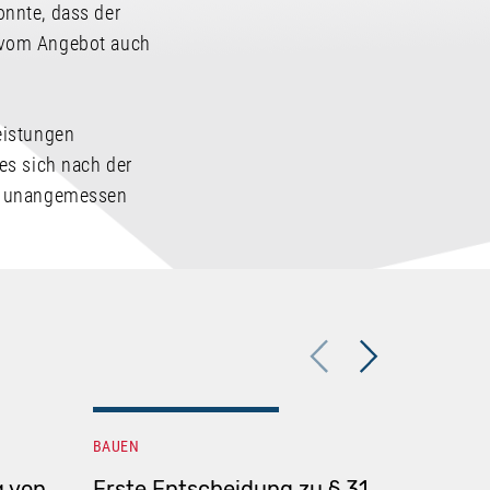
nnte, dass der
h vom Angebot auch
eistungen
es sich nach der
en unangemessen
Previous
Next
BAUEN
BAUEN
g von
Erste Entscheidung zu § 31
Nicht a