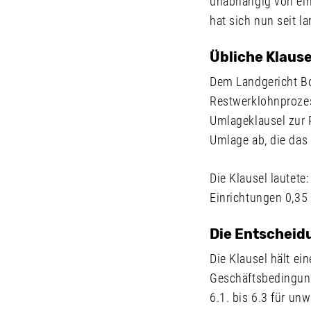
unabhängig von ein
hat sich nun seit l
Übliche Klaus
Dem Landgericht B
Restwerklohnprozes
Umlageklausel zur 
Umlage ab, die das
Die Klausel lautet
Einrichtungen 0,35 
Die Entscheid
Die Klausel hält ei
Geschäftsbedingung
6.1. bis 6.3 für u