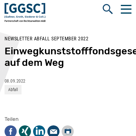
Me
Suche öffnen
NEWSLETTER ABFALL SEPTEMBER 2022
Einwegkunststofffondsges
auf dem Weg
08.09.2022
Abfall
Teilen
Drucken
Facebook
Xing
LinkedIn
Mail