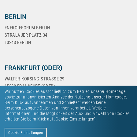
BERLIN
ENERGIEFORUM BERLIN
STRALAUER PLATZ 34
10243 BERLIN
FRANKFURT (ODER)
WALTER-KORSING-STRASSE 29
15230 FRANKFURT (ODER)
Wir nutzen Cookies ausschließlich zum Betrieb unserer Homepage
sowie zur anonymisierten Analyse der Nutzung unserer Homepage.
Beim Klick auf „Annehmen und Schließen“ werden keine
personenbezogene Daten von Ihnen verarbeitet. Weitere
Informationen und die Möglichkeit der Aus- und Abwahl von Cookies
erhalten Sie beim Klick auf „Cookie-Einstellungen“.
Kontakt
Datenschutz
Impressum
Cookie-Einstellungen