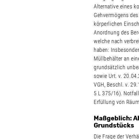
Alternative eines 
Gehvermögens des A
körperlichen Einsc
Anordnung des Berei
welche nach verbrei
haben: Insbesondere
Müllbehälter an ei
grundsätzlich unbea
sowie Urt. v. 20.04
VGH, Beschl. v. 29
5 L 375/16). Notfal
Erfüllung von Räum-
Maßgeblich: Ab
Grundstücks
Die Frage der Verh