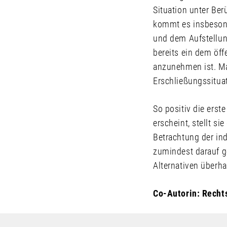
Situation unter Ber
kommt es insbesond
und dem Aufstellun
bereits ein dem öf
anzunehmen ist. M
Erschließungssituat
So positiv die ers
erscheint, stellt s
Betrachtung der indi
zumindest darauf g
Alternativen überh
Co-Autorin: Recht