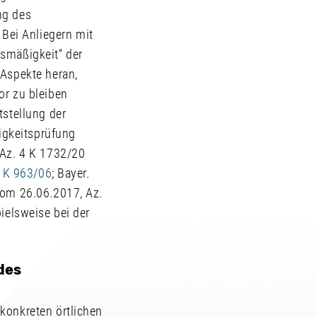
ng des
Bei Anliegern mit
ismäßigkeit“ der
 Aspekte heran,
or zu bleiben
tstellung der
igkeitsprüfung
 Az. 4 K 1732/20
 K 963/06
; Bayer.
vom 26.06.2017, Az.
ielsweise bei der
des
konkreten örtlichen