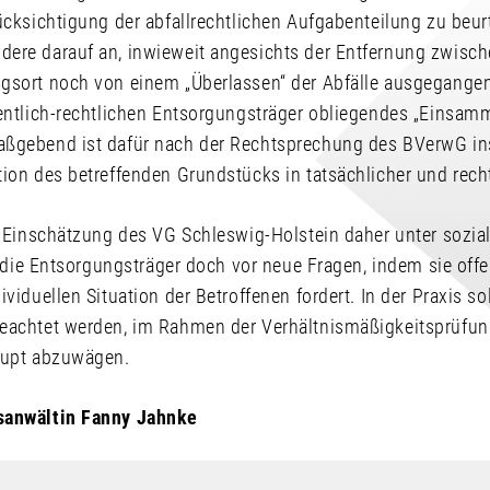
ücksichtigung der abfallrechtlichen Aufgabenteilung zu beur
ere darauf an, inwieweit angesichts der Entfernung zwis
gsort noch von einem „Überlassen“ der Abfälle ausgegange
fentlich-rechtlichen Entsorgungsträger obliegendes „Einsam
aßgebend ist dafür nach der Rechtsprechung des BVerwG in
ion des betreffenden Grundstücks in tatsächlicher und recht
te Einschätzung des VG Schleswig-Holstein daher unter sozi
ie die Entsorgungsträger doch vor neue Fragen, indem sie off
viduellen Situation der Betroffenen fordert. In der Praxis so
eachtet werden, im Rahmen der Verhältnismäßigkeitsprüfu
aupt abzuwägen.
sanwältin Fanny Jahnke