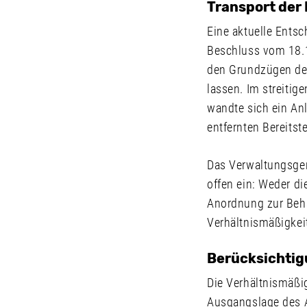
Transport der
Eine aktuelle Ents
Beschluss vom 18.10
den Grundzügen der
lassen. Im streitig
wandte sich ein An
entfernten Bereitst
Das Verwaltungsger
offen ein: Weder di
Anordnung zur Behäl
Verhältnismäßigkei
Berücksichtig
Die Verhältnismäßig
Ausgangslage des A