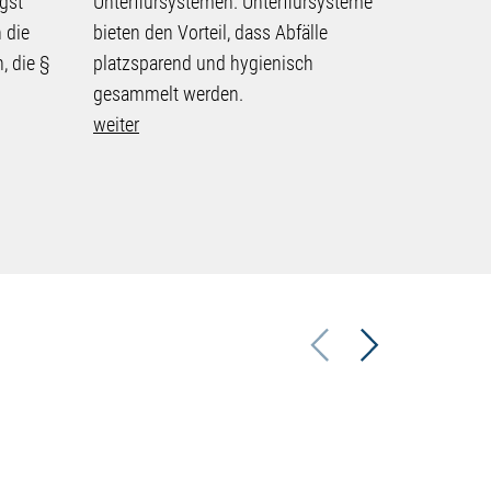
gst
Unterflursystemen. Unterflursysteme
eines Ent
 die
bieten den Vorteil, dass Abfälle
Unterflurc
, die §
platzsparend und hygienisch
gerichtlic
gesammelt werden.
Klage auf
weiter
Nutzungse
in Höhe d
weiter
Previous
Next
2026
29
SEP