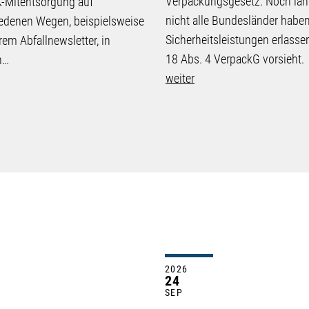
Verpackungsgesetz. Noch län
-Mitentsorgung auf
nicht alle Bundesländer haben
edenen Wegen, beispielsweise
Sicherheitsleistungen erlassen
rem Abfallnewsletter, in
18 Abs. 4 VerpackG vorsieht.
n…
weiter
2026
24
SEP