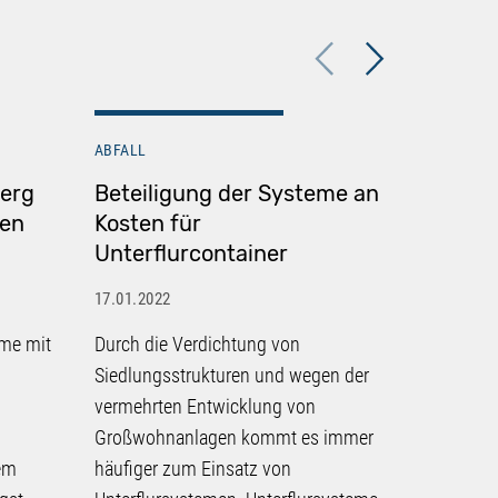
Previous
Next
ABFALL
ABFALL
erg
Beteiligung der Systeme an
Kein An
gen
Kosten für
Nutzun
Unterflurcontainer
Systemb
Unterf
17.01.2022
fehlend
eme mit
Durch die Verdichtung von
17.01.2022
Siedlungsstrukturen und wegen der
Eine baye
vermehrten Entwicklung von
einen ber
Großwohnanlagen kommt es immer
Streit zwi
dem
häufiger zum Einsatz von
Systembet