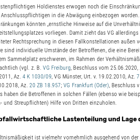
kostenpflichtigen Holdienstes erwogen noch die Einschränku
nschlusspflichtigen in die Abwägung einbezogen worden. 
hränkungen könnten „ernstliche Hinweise auf die Unverhältn
tstellungsplatzes vorliegen. Damit zieht das VG allerdings
teter Rechtsprechung in diesen Fallkonstellationen außen v
 sind individuelle Umstände der Betroffenen, die eine Berei
nem Sammelplatz erschweren, im Rahmen der Verhältnismäß
chtlich (vgl. z. B.
VG Freiburg
, Beschluss vom 25.06.2020,
.2011, Az.
4 K 1030/09
, VG Münster, Urt. v. 19.02.2010, Az.
7
.10.2018, Az.
20 ZB 18.957
;
VG Frankfurt (Oder)
, Beschluss 
ls haben die Betroffenen in solchen Fällen (ebenso wie beisp
 und Streupflichten) Hilfe von Dritten einzuholen.
fallwirtschaftliche Lastenteilung und Lage 
ältnismäßigkeit ist vielmehr vornehmlich ausgehend von der 