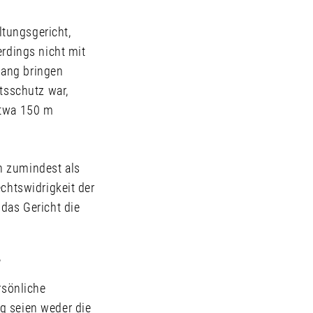
tungsgericht,
erdings nicht mit
lang bringen
htsschutz war,
etwa 150 m
n zumindest als
echtswidrigkeit der
 das Gericht die
?
rsönliche
g seien weder die