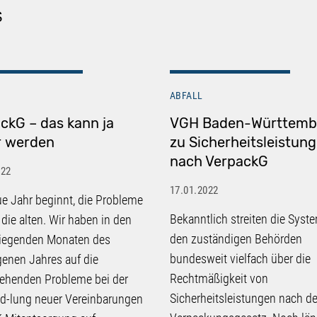
S
ABFALL
ckG – das kann ja
VGH Baden-Württemb
r werden
zu Sicherheitsleistun
nach VerpackG
022
17.01.2022
e Jahr beginnt, die Probleme
Bekanntlich streiten die Syst
 die alten. Wir haben in den
den zuständigen Behörden
liegenden Monaten des
bundesweit vielfach über die
enen Jahres auf die
Rechtmäßigkeit von
ehenden Probleme bei der
Sicherheitsleistungen nach 
d-lung neuer Vereinbarungen