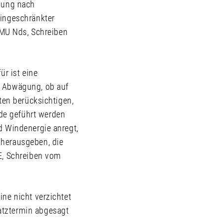
igung nach
eingeschränkter
 (MU Nds, Schreiben
ür ist eine
r Abwägung, ob auf
ten berücksichtigen,
de geführt werden
d Windenergie anregt,
 herausgeben, die
E, Schreiben vom
ne nicht verzichtet
atztermin abgesagt