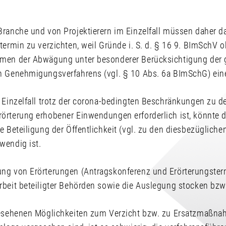
Branche und von Projektierern im Einzelfall müssen daher da
termin zu verzichten, weil Gründe i. S. d. § 16 9. BImSchV 
hmen der Abwägung unter besonderer Berücksichtigung der
n Genehmigungsverfahrens (vgl. § 10 Abs. 6a BImSchG) eine
m Einzelfall trotz der corona-bedingten Beschränkungen zu 
örterung erhobener Einwendungen erforderlich ist, könnte 
e Beteiligung der Öffentlichkeit (vgl. zu den diesbezüglic
wendig ist.
ng von Erörterungen (Antragskonferenz und Erörterungster
rbeit beteiligter Behörden sowie die Auslegung stocken bzw
gesehenen Möglichkeiten zum Verzicht bzw. zu Ersatzmaßnah