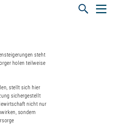
Menü öffnen
Suche öffnen
ensteigerungen steht
orger holen teilweise
n, stellt sich hier
zung sichergestellt
ewirtschaft nicht nur
uwirken, sondern
orsorge