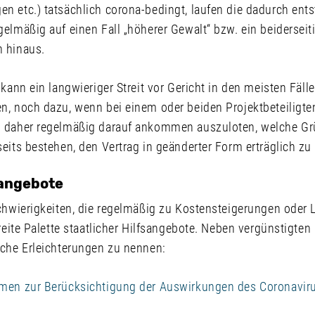
n etc.) tatsächlich corona-bedingt, laufen die dadurch ent
elmäßig auf einen Fall „höherer Gewalt“ bzw. ein beiderseit
 hinaus.
 kann ein langwieriger Streit vor Gericht in den meisten Fäll
n, noch dazu, wenn bei einem oder beiden Projektbeteiligte
d daher regelmäßig darauf ankommen auszuloten, welche G
eits bestehen, den Vertrag in geänderter Form erträglich zu
sangebote
Schwierigkeiten, die regelmäßig zu Kostensteigerungen oder 
breite Palette staatlicher Hilfsangebote. Neben vergünstigten
iche Erleichterungen zu nennen:
hmen zur Berücksichtigung der Auswirkungen des Coronavir