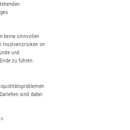
stehenden
iges
en keine sinnvollen
n Insolvenzrisiken im
ründe und
 Ende zu führen.
Liquiditätsproblemen
 Darlehen sind dabei
us