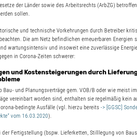
etze der Länder sowie des Arbeitsrechts (ArbZG) betroffen, 
werden sollen.
orische und technische Vorkehrungen durch Betreiber kritis
zu beachten. Die am Netz befindlichen erneuerbaren Energien
und wartungsintensiv und insoweit eine zuverlässige Energi
gegen in Corona-Zeiten schwerer:
gen und Kostensteigerungen durch Lieferun
obleme
b Bau- und Planungsverträge gem. VOB/B oder wie meist im
äge vereinbart worden sind, enthalten sie regelmäßig kein 
orona-bedingte Ausfälle (vgl. hierzu bereits
-> [GGSC] Sond
ekte“ vom 16.03.2020
).
 der Fertigstellung (bspw. Lieferketten, Stilllegung von Baus