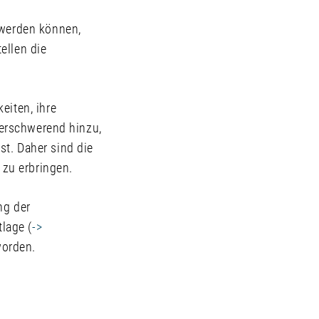
 werden können,
ellen die
eiten, ihre
 erschwerend hinzu,
t. Daher sind die
 zu erbringen.
ng der
lage (
->
worden.