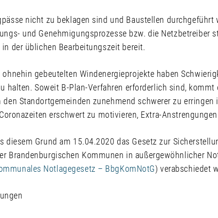
gpässe nicht zu beklagen sind und Baustellen durchgeführt
nungs- und Genehmigungsprozesse bzw. die Netzbetreiber st
in der üblichen Bearbeitungszeit bereit.
t ohnehin gebeutelten Windenergieprojekte haben Schwierigk
zu halten. Soweit B-Plan-Verfahren erforderlich sind, kommt
n den Standortgemeinden zunehmend schwerer zu erringen is
n Coronazeiten erschwert zu motivieren, Extra-Anstrengungen
us diesem Grund am 15.04.2020 das Gesetz zur Sicherstellu
der Brandenburgischen Kommunen in außergewöhnlicher Not
kommunales Notlagegesetz – BbgKomNotG
) verabschiedet 
hungen