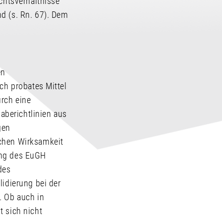
echtsverhältnisse
d (s. Rn. 67). Dem
en
ch probates Mittel
rch eine
aberichtlinien aus
gen
schen Wirksamkeit
ung des EuGH
des
lidierung bei der
. Ob auch in
t sich nicht