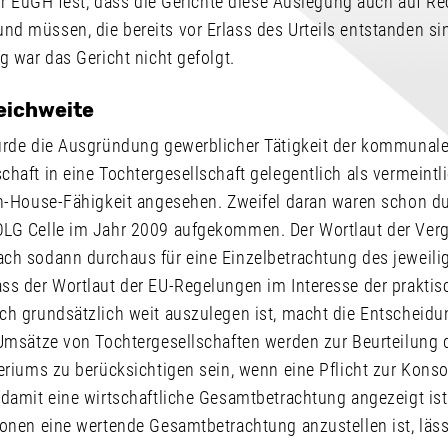
der EuGH fest, dass die Gerichte diese Auslegung auch auf R
d müssen, die bereits vor Erlass des Urteils entstanden sin
g war das Gericht nicht gefolgt.
eichweite
urde die Ausgründung gewerblicher Tätigkeit der kommunal
haft in eine Tochtergesellschaft gelegentlich als vermeintli
In-House-Fähigkeit angesehen. Zweifel daran waren schon du
LG Celle im Jahr 2009 aufgekommen. Der Wortlaut der Verg
ch sodann durchaus für eine Einzelbetrachtung des jeweili
ss der Wortlaut der EU-Regelungen im Interesse der prakti
ch grundsätzlich weit auszulegen ist, macht die Entscheid
 Umsätze von Tochtergesellschaften werden zur Beurteilung 
eriums zu berücksichtigen sein, wenn eine Pflicht zur Konso
damit eine wirtschaftliche Gesamtbetrachtung angezeigt ist
onen eine wertende Gesamtbetrachtung anzustellen ist, läss