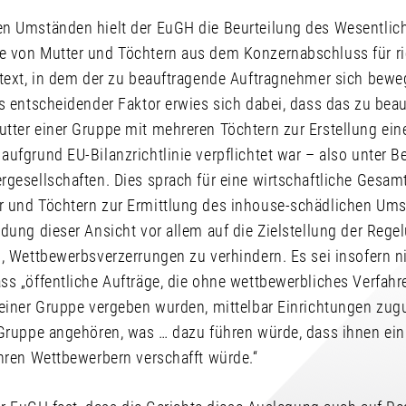
n Umständen hielt der EuGH die Beurteilung des Wesentlich
 von Mutter und Töchtern aus dem Konzernabschluss für rich
text, in dem der zu beauftragende Auftragnehmer sich beweg
s entscheidender Faktor erwies sich dabei, dass das zu bea
tter einer Gruppe mit mehreren Töchtern zur Erstellung ein
ufgrund EU-Bilanzrichtlinie verpflichtet war – also unter B
rgesellschaften. Dies sprach für eine wirtschaftliche Gesam
 und Töchtern zur Ermittlung des inhouse-schädlichen Ums
dung dieser Ansicht vor allem auf die Zielstellung der Rege
, Wettbewerbsverzerrungen zu verhindern. Es sei insofern n
s „öffentliche Aufträge, die ohne wettbewerbliches Verfahr
 einer Gruppe vergeben wurden, mittelbar Einrichtungen z
 Gruppe angehören, was … dazu führen würde, dass ihnen ein
ihren Wettbewerbern verschafft würde.“