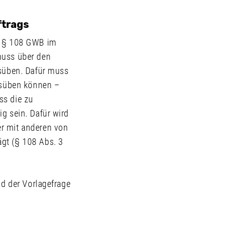
ftrags
ch § 108 GWB im
muss über den
usüben. Dafür muss
ausüben können –
ss die zu
g sein. Dafür wird
er mit anderen von
gt (§ 108 Abs. 3
nd der Vorlagefrage