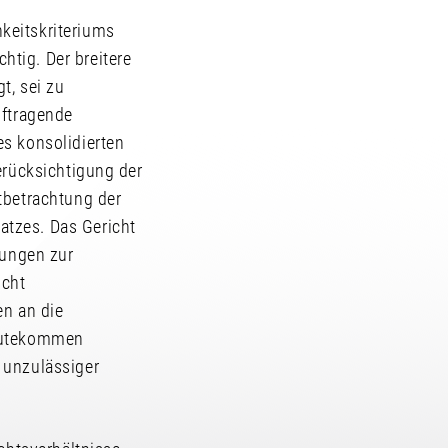
keitskriteriums
tig. Der breitere
t, sei zu
uftragende
es konsolidierten
erücksichtigung der
tbetrachtung der
atzes. Das Gericht
lungen zur
icht
en an die
ugutekommen
 unzulässiger