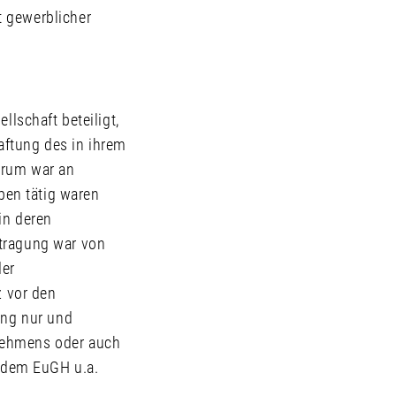
t gewerblicher
llschaft beteiligt,
aftung des in ihrem
erum war an
aben tätig waren
in deren
ftragung war von
der
z vor den
ung nur und
nehmens oder auch
 dem EuGH u.a.