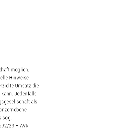
haft möglich,
uelle Hinweise
rzielte Umsatz die
 kann. Jedenfalls
sgesellschaft als
Konzernebene
s sog.
-692/23 – AVR-