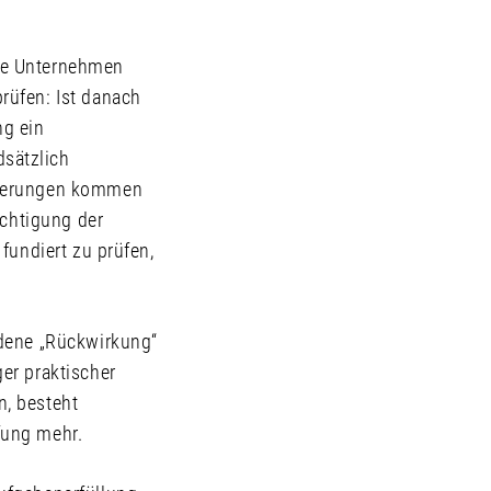
he Unternehmen
rüfen: Ist danach
ng ein
sätzlich
rierungen kommen
ichtigung der
fundiert zu prüfen,
edene „Rückwirkung“
er praktischer
, besteht
fung mehr.