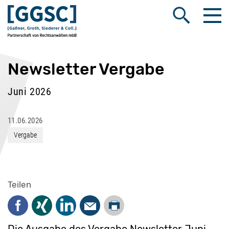
Me
Suche öffnen
Newsletter Vergabe
Juni 2026
11.06.2026
Vergabe
Teilen
Drucken
Facebook
Xing
LinkedIn
Mail