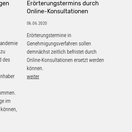
ngen
Erörterungstermins durch
energ
Online-Konsultationen
kommu
06.06.2020
06.06.20
Erörterungstermine in
Größere
-Pandemie
Genehmigungsverfahren sollen
Unterne
 zu
demnächst zeitlich befristet durch
Chemie-
d des
Online-Konsultationen ersetzt werden
Geother
können.
schon l
Inhaber
weiter
Energie
immense
kommen.
idealer
ge im
Zunehme
 können,
auch i
weiter