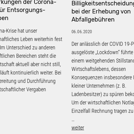
rkungen der Corona-
Billigkeitsentscheidu
für Entsorgungs-
bei der Erhebung von
ben
Abfallgebühren
na-Krise hat unser
06.06.2020
haftliches Leben weiterhin fest
Der anlässlich der COVID 19
. Im Unterschied zu anderen
ausgelöste „Lockdown“ führte
ftlichen Bereichen steht die
einem weitgehenden Stillstan
tschaft aktuell aber nicht still,
Wirtschaftslebens, dessen
äuft kontinuierlich weiter. Bei
Konsequenzen insbesondere 
ereitung und Durchführung
kleiner Unternehmen (z. B.
rtschaftlicher Vergaben
Ladenbesitzer) zu spüren be
Um der wirtschaftlichen Notla
Einzelfall Rechnung tragen zu
…
weiter