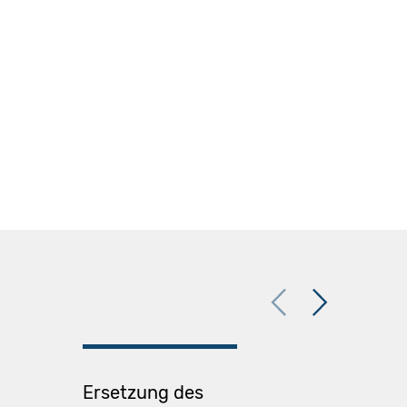
Previous
Next
Ersetzung des
Strom