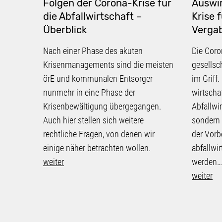
Folgen der Corona-Krise für
Auswi
die Abfallwirtschaft –
Krise 
Überblick
Verga
Nach einer Phase des akuten
Die Coro
Krisenmanagements sind die meisten
gesellsc
örE und kommunalen Entsorger
im Griff
nunmehr in eine Phase der
wirtscha
Krisenbewältigung übergegangen.
Abfallwir
Auch hier stellen sich weitere
sondern l
rechtliche Fragen, von denen wir
der Vorb
einige näher betrachten wollen.
abfallwi
weiter
werden…
weiter