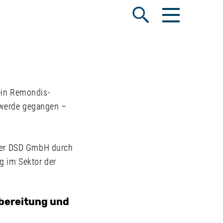
Menü öffnen
Suche öffnen
ein Remondis-
hwerde gegangen –
 der DSD GmbH durch
g im Sektor der
fbereitung und