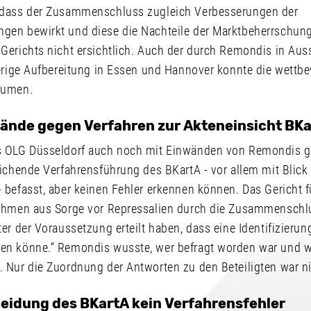
 dass der Zusammenschluss zugleich Verbesserungen der
en bewirkt und diese die Nachteile der Marktbeherrschun
erichts nicht ersichtlich. Auch der durch Remondis in Auss
herige Aufbereitung in Essen und Hannover konnte die wettb
äumen.
nde gegen Verfahren zur Akteneinsicht BKar
s OLG Düsseldorf auch noch mit Einwänden von Remondis g
ichende Verfahrensführung des BKartA - vor allem mit Blick 
befasst, aber keinen Fehler erkennen können. Das Gericht fü
ehmen aus Sorge vor Repressalien durch die Zusammenschlu
er der Voraussetzung erteilt haben, dass eine Identifizieru
en könne.“ Remondis wusste, wer befragt worden war und 
 Nur die Zuordnung der Antworten zu den Beteiligten war n
eidung des BKartA kein Verfahrensfehler