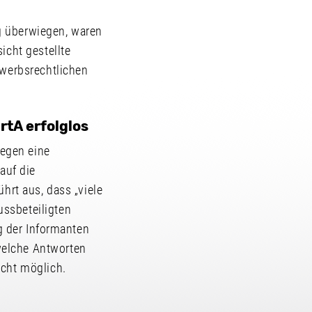
g überwiegen, waren
icht gestellte
ewerbsrechtlichen
tA erfolglos
egen eine
auf die
hrt aus, dass „viele
ssbeteiligten
ng der Informanten
welche Antworten
icht möglich.