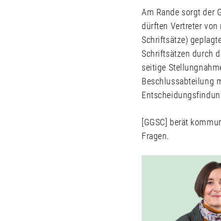
Am Rande sorgt der G
dürften Vertreter von
Schriftsätze) geplag
Schriftsätzen durch di
seitige Stellungnahm
Beschlussabteilung m
Entscheidungsfindun
[GGSC] berät kommuna
Fragen.