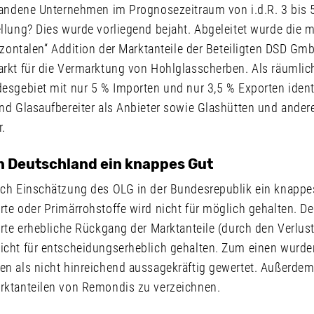
tandene Unternehmen im Prognosezeitraum von i.d.R. 3 bis 
llung? Dies wurde vorliegend bejaht. Abgeleitet wurde die 
rizontalen“ Addition der Marktanteile der Beteiligten DSD 
rkt für die Vermarktung von Hohlglasscherben. Als räumlich
sgebiet mit nur 5 % Importen und nur 3,5 % Exporten identif
d Glasaufbereiter als Anbieter sowie Glashütten und andere
.
n Deutschland ein knappes Gut
ch Einschätzung des OLG in der Bundesrepublik ein knappes
te oder Primärrohstoffe wird nicht für möglich gehalten. 
rte erhebliche Rückgang der Marktanteile (durch den Verlust
cht für entscheidungserheblich gehalten. Zum einen wurden
n als nicht hinreichend aussagekräftig gewertet. Außerd
rktanteilen von Remondis zu verzeichnen.