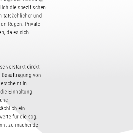
lich die spezifischen
n tatsächlicher und
von Rügen. Private
en, da es sich
e verstärkt direkt
“ Beauftragung von
erscheint in
 die Einhaltung
iche
ächlich ein
werte für die sog.
kannt zu machende