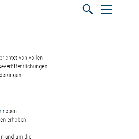
Menü öffnen
Suche öffnen
erichtet von vollen
everöffentlichungen,
rderungen
r
neben
gen erhoben
 in und um die