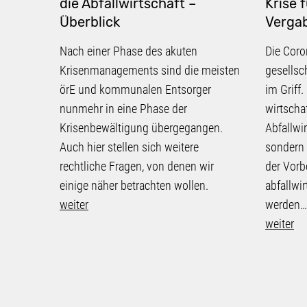
die Abfallwirtschaft –
Krise 
Überblick
Verga
Nach einer Phase des akuten
Die Coro
Krisenmanagements sind die meisten
gesellsc
örE und kommunalen Entsorger
im Griff
nunmehr in eine Phase der
wirtscha
Krisenbewältigung übergegangen.
Abfallwir
Auch hier stellen sich weitere
sondern l
rechtliche Fragen, von denen wir
der Vorb
einige näher betrachten wollen.
abfallwi
weiter
werden…
weiter