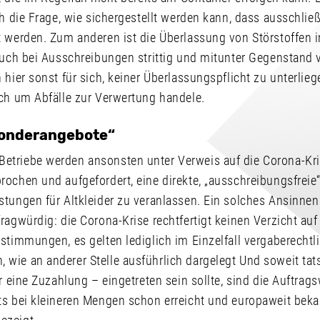
ch die Frage, wie sichergestellt werden kann, dass ausschließ
 werden. Zum anderen ist die Überlassung von Störstoffen i
 auch bei Ausschreibungen strittig und mitunter Gegenstand 
 hier sonst für sich, keiner Überlassungspflicht zu unterlieg
ich um Abfälle zur Verwertung handele.
Sonderangebote“
triebe werden ansonsten unter Verweis auf die Corona-Kris
rochen und aufgefordert, eine direkte, „ausschreibungsfreie
tungen für Altkleider zu veranlassen. Ein solches Ansinnen 
ragwürdig: die Corona-Krise rechtfertigt keinen Verzicht auf
stimmungen, es gelten lediglich im Einzelfall vergaberechtl
wie an anderer Stelle ausführlich dargelegt Und soweit tats
r eine Zuzahlung – eingetreten sein sollte, sind die Auftrags
ts bei kleineren Mengen schon erreicht und europaweit be