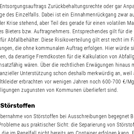
Entsorgungsauftrags Zurückbehaltungsrechte oder gar An
age des Einzelfalls. Dabei ist ein Einnahmenrückgang zwar a
 Krise stehend, aber Teil des gerade für einen volatilen Ma
es Bieters bzw. Auftragnehmers. Entsprechendes gilt für die
ür Abfallbehälter. Diese Risikoverteilung gilt erst recht im F
gen, die ohne kommunalen Auftrag erfolgen. Hier würde si
len, da derartige Fremdkosten für die Kalkulation von Abfal
ansatzfähig wären. Über die rechtlichen Erwägungen hinaus 
anzieller Unterstützung schon deshalb merkwürdig an, weil
tkleider erbrachten vor wenigen Jahren noch 600-700 €/Mg
teiligungen zugunsten von Kommunen überliefert sind.
Störstoffen
 Übernahme von Störstoffen bei Ausschreibungen begegnet 
Probleme aus praktischer Sicht: die Separierung von Störstoff
 die im Regelfall nicht bereits am Container erfolgen kann. 