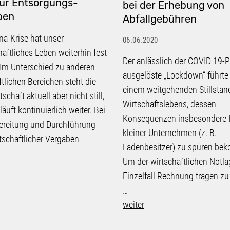
für Entsorgungs-
bei der Erhebung von
ben
Abfallgebühren
na-Krise hat unser
06.06.2020
haftliches Leben weiterhin fest
Der anlässlich der COVID 19
. Im Unterschied zu anderen
ausgelöste „Lockdown“ führte
ftlichen Bereichen steht die
einem weitgehenden Stillstan
tschaft aktuell aber nicht still,
Wirtschaftslebens, dessen
äuft kontinuierlich weiter. Bei
Konsequenzen insbesondere 
ereitung und Durchführung
kleiner Unternehmen (z. B.
rtschaftlicher Vergaben
Ladenbesitzer) zu spüren be
Um der wirtschaftlichen Notla
Einzelfall Rechnung tragen zu
…
weiter