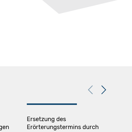
Previous
Next
Ersetzung des
Strom
ngen
Erörterungstermins durch
energ