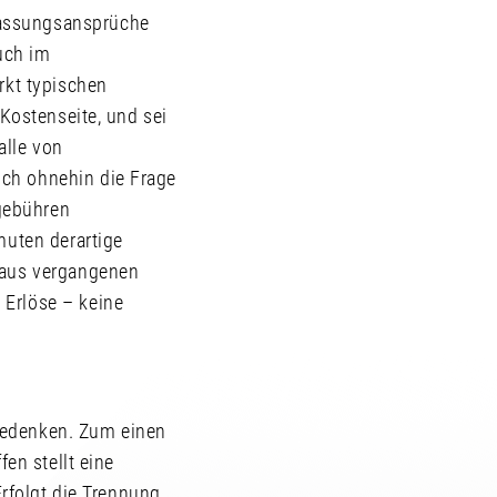
passungsansprüche
uch im
rkt typischen
 Kostenseite, und sei
alle von
ch ohnehin die Frage
lgebühren
muten derartige
 aus vergangenen
 Erlöse – keine
Bedenken. Zum einen
en stellt eine
Erfolgt die Trennung