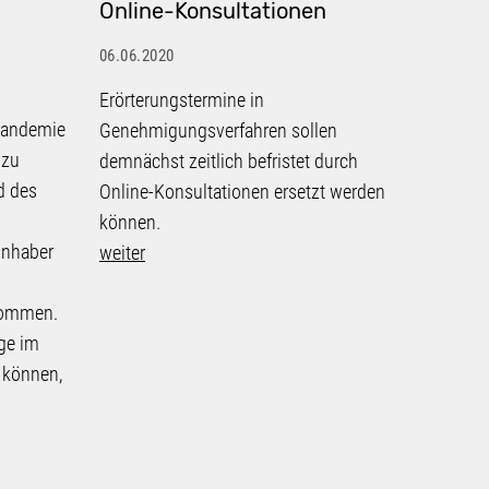
Online-Konsultationen
kommu
06.06.2020
06.06.20
Erörterungstermine in
Größere
-Pandemie
Genehmigungsverfahren sollen
Unterne
 zu
demnächst zeitlich befristet durch
Chemie-
d des
Online-Konsultationen ersetzt werden
Geother
können.
schon l
Inhaber
weiter
Energie
immense
kommen.
idealer
ge im
Zunehme
 können,
auch i
weiter