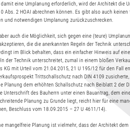
d damit eine Umplanung erforderlich, wird der Architekt die
10 Abs. 2 HOAI abrechnen können. Es gibt also auch keinen f
ten und notwendigen Umplanung zurückzuschrecken.
 aber auch die Möglichkeit, sich gegen eine (teure) Umplanu
kzeptieren, die die anerkannten Regeln der Technik untersch
dingt im Blick behalten, dass ein einfacher Hinweis auf eine
n der Technik unterschreitet, zumal in einem bloßen Verkau
as KG mit Urteil vom 21.04.2015, 21 U 195/12 für den Fall e
erkaufsprospekt Trittschallschutz nach DIN 4109 zusicherte
ne Planung dem erhöhten Schallschutz nach Beiblatt 2 der D
e Unterschrift des Bauherrn unter einen Bauantrag, dem ein
chreitende Planung zu Grunde liegt, reicht hier für eine man
hen, Beschluss vom 18.09.2015 – 27 U 4611/14).
e mangelfreie Planung ist vielmehr, dass der Architekt dem