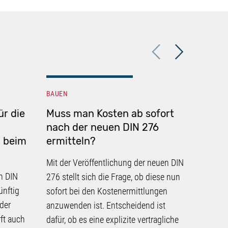
Previous
Next
BAUEN
BAUEN
ür die
Muss man Kosten ab sofort
Änder
nach der neuen DIN 276
Techni
 beim
ermitteln?
Gewäh
Welch
Mit der Veröffentlichung der neuen DIN
die M
n DIN
276 stellt sich die Frage, ob diese nun
Die Ger
ünftig
sofort bei den Kostenermittlungen
wieder m
 der
anzuwenden ist. Entscheidend ist
sich aus
ft auch
dafür, ob es eine explizite vertragliche