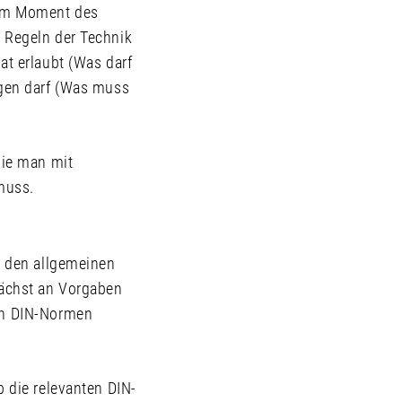
n im Moment des
n Regeln der Technik
at erlaubt (Was darf
ngen darf (Was muss
wie man mit
muss.
e den allgemeinen
nächst an Vorgaben
rch DIN-Normen
b die relevanten DIN-