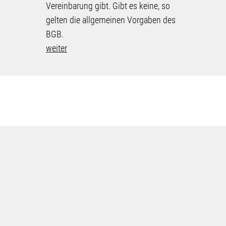
Gewährl
Vereinbarung gibt. Gibt es keine, so
festgest
gelten die allgemeinen Vorgaben des
die Nor
BGB.
weiter
weiter