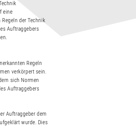
 Technik
f eine
n Regeln der Technik
es Auftraggebers
gen.
anerkannten Regeln
men verkörpert sein.
ndern sich Normen
des Auftraggebers
der Auftraggeber dem
ufgeklärt wurde. Dies