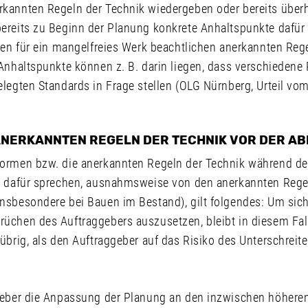
kannten Regeln der Technik wiedergeben oder bereits überho
ereits zu Beginn der Planung konkrete Anhaltspunkte dafür 
den für ein mangelfreies Werk beachtlichen anerkannten Reg
Anhaltspunkte können z. B. darin liegen, dass verschiedene P
elegten Standards in Frage stellen (OLG Nürnberg, Urteil vo
NERKANNTEN REGELN DER TECHNIK VOR DER A
ormen bzw. die anerkannten Regeln der Technik während de
e dafür sprechen, ausnahmsweise von den anerkannten Rege
nsbesondere bei Bauen im Bestand), gilt folgendes: Um sic
üchen des Auftraggebers auszusetzen, bleibt in diesem Fal
übrig, als den Auftraggeber auf das Risiko des Unterschreit
.
geber die Anpassung der Planung an den inzwischen höhere