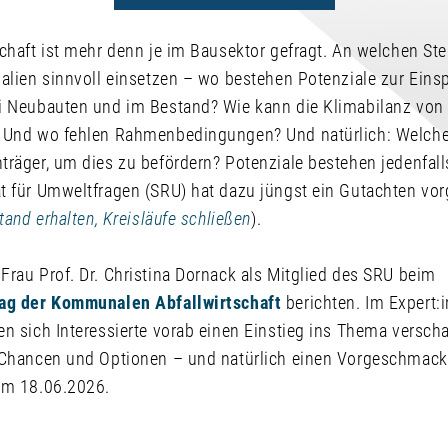
chaft ist mehr denn je im Bausektor gefragt. An welchen Ste
ialien sinnvoll einsetzen – wo bestehen Potenziale zur Ein
ei Neubauten und im Bestand? Wie kann die Klimabilanz v
? Und wo fehlen Rahmenbedingungen? Und natürlich: Welche
räger, um dies zu befördern? Potenziale bestehen jedenfalls
t für Umweltfragen (SRU) hat dazu jüngst ein Gutachten vo
tand erhalten, Kreisläufe schließen
).
Frau Prof. Dr. Christina Dornack als Mitglied des SRU beim
Tag der Kommunalen Abfallwirtschaft
berichten. Im Expert:
n sich Interessierte vorab einen Einstieg ins Thema verscha
 Chancen und Optionen – und natürlich einen Vorgeschmack
am 18.06.2026.
g