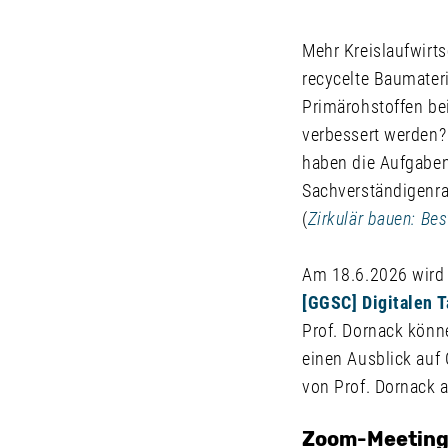
Mehr Kreislaufwirts
recycelte Baumater
Primärohstoffen b
verbessert werden
haben die Aufgabent
Sachverständigenra
(
Zirkulär bauen: Bes
Am 18.6.2026 wird 
[GGSC] Digitalen 
Prof. Dornack könne
einen Ausblick auf
von Prof. Dornack 
Zoom-Meetin