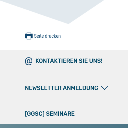
Seite drucken
KONTAKTIEREN SIE UNS!
NEWSLETTER ANMELDUNG
[GGSC] SEMINARE
[GGSC] bietet einen Newsletter-Service, der aktuelle Hinweise aus Rechtsprechung, Gesetzgebung und Beratungspraxis vermittelt. Gerne neh