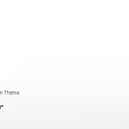
um Thema:
N”