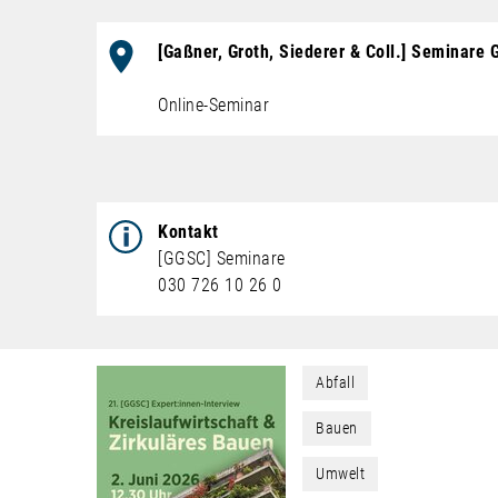
Veranstaltungsort
[Gaßner, Groth, Siederer & Coll.] Seminare
Online-Seminar
Kontakt
[GGSC] Seminare
030 726 10 26 0
Abfall
Bauen
Umwelt