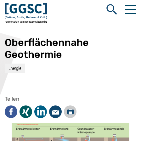
Me
Suche öffnen
Oberflächennahe
Geothermie
Energie
Teilen
Drucken
Facebook
Xing
LinkedIn
Mail