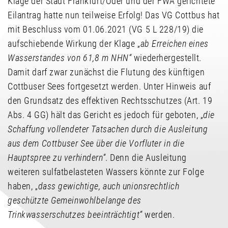
Klage der Stadt Frankfurt/Oder und der FWA gerichtete
Eilantrag hatte nun teilweise Erfolg! Das VG Cottbus hat
mit Beschluss vom 01.06.2021 (VG 5 L 228/19) die
aufschiebende Wirkung der Klage „
ab Erreichen eines
Wasserstandes von 61,8 m NHN“
wiederhergestellt.
Damit darf zwar zunächst die Flutung des künftigen
Cottbuser Sees fortgesetzt werden. Unter Hinweis auf
den Grundsatz des effektiven Rechtsschutzes (Art. 19
Abs. 4 GG) hält das Gericht es jedoch für geboten, „
die
Schaffung vollendeter Tatsachen durch die Ausleitung
aus dem Cottbuser See über die Vorfluter in die
Hauptspree zu verhindern“
. Denn die Ausleitung
weiteren sulfatbelasteten Wassers könnte zur Folge
haben, „
dass gewichtige, auch unionsrechtlich
geschützte Gemeinwohlbelange des
Trinkwasserschutzes beeinträchtigt“
werden.