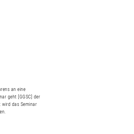
rens an eine
inar geht [GGSC] der
t wird das Seminar
en.