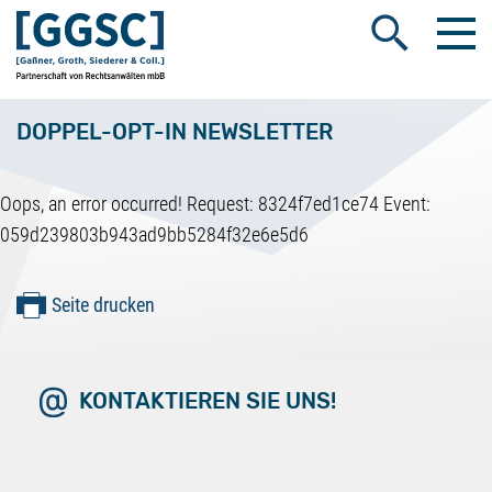
Me
Suche öffnen
DOPPEL-OPT-IN NEWSLETTER
Oops, an error occurred! Request: 8324f7ed1ce74 Event:
059d239803b943ad9bb5284f32e6e5d6
Seite drucken
KONTAKTIEREN SIE UNS!