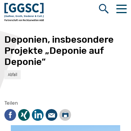
Me
Suche öffnen
Deponien, insbesondere
Projekte „Deponie auf
Deponie“
Abfall
Teilen
Drucken
Facebook
Xing
LinkedIn
Mail