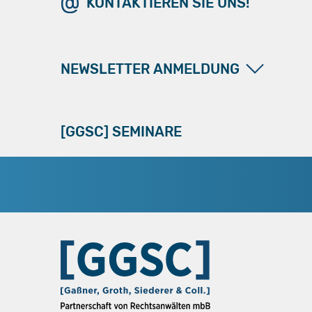
KONTAKTIEREN SIE UNS!
NEWSLETTER ANMELDUNG
[GGSC] SEMINARE
[GGSC] bietet einen Newsletter-Service, der aktuelle Hinweise aus Rechtsprechung, Gesetzgebung und Beratungspraxis vermittelt. Gerne neh