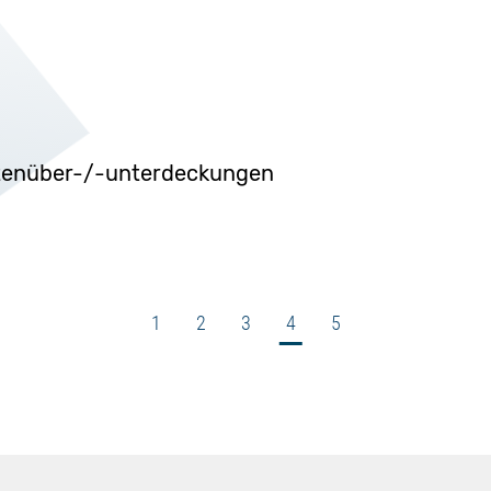
stenüber-/-unterdeckungen
1
2
3
4
5